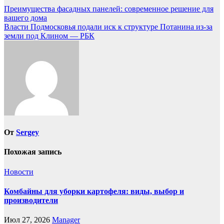
Навигация
Преимущества фасадных панелей: современное решение для
вашего дома
по
Власти Подмосковья подали иск к структуре Потанина из-за
записям
земли под Клином — РБК
От
Sergey
Похожая запись
Новости
Комбайны для уборки картофеля: виды, выбор и
производители
Июл 27, 2026
Manager