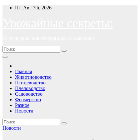
Перейти
Пт. Авг 7th, 2026
к
содержимому
Урожайные секреты:
Агро журнал для огородников и садоводов
Главная
Животноводство
Птицеводство
Пчеловодство
Садоводство
Фермерство
Разное
Новости
Новости