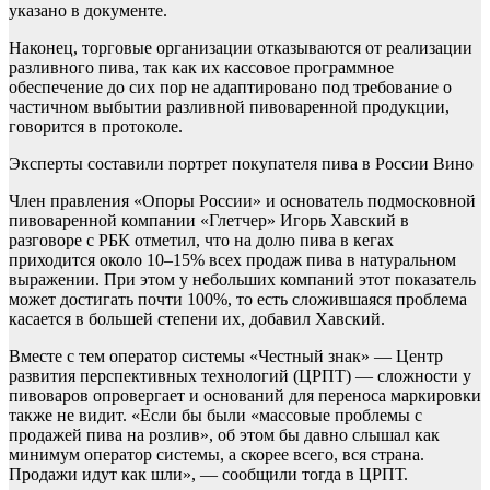
указано в документе.
Наконец, торговые организации отказываются от реализации
разливного пива, так как их кассовое программное
обеспечение до сих пор не адаптировано под требование о
частичном выбытии разливной пивоваренной продукции,
говорится в протоколе.
Эксперты составили портрет покупателя пива в России
Вино
Член правления «Опоры России» и основатель подмосковной
пивоваренной компании «Глетчер» Игорь Хавский в
разговоре с РБК отметил, что на долю пива в кегах
приходится около 10–15% всех продаж пива в натуральном
выражении. При этом у небольших компаний этот показатель
может достигать почти 100%, то есть сложившаяся проблема
касается в большей степени их, добавил Хавский.
Вместе с тем оператор системы «Честный знак» — Центр
развития перспективных технологий (ЦРПТ) — сложности у
пивоваров опровергает и оснований для переноса маркировки
также не видит. «Если бы были «массовые проблемы с
продажей пива на розлив», об этом бы давно слышал как
минимум оператор системы, а скорее всего, вся страна.
Продажи идут как шли», — сообщили тогда в ЦРПТ.