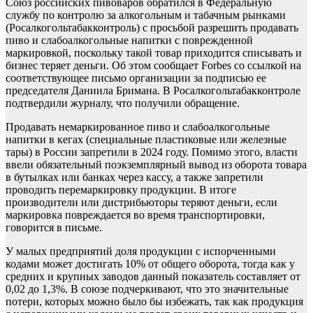
Союз российских пивоваров обратился в Федеральную
службу по контролю за алкогольным и табачным рынками
(Росалкогольтабакконтроль) с просьбой разрешить продавать
пиво и слабоалкогольные напитки с поврежденной
маркировкой, поскольку такой товар приходится списывать и
бизнес теряет деньги. Об этом сообщает Forbes со ссылкой на
соответствующее письмо организации за подписью ее
председателя Даниила Бримана. В Росалкогольтабакконтроле
подтвердили журналу, что получили обращение.
Продавать немаркированное пиво и слабоалкогольные
напитки в кегах (специальные пластиковые или железные
тары) в России запретили в 2024 году. Помимо этого, власти
ввели обязательный поэкземплярный вывод из оборота товара
в бутылках или банках через кассу, а также запретили
проводить перемаркировку продукции. В итоге
производители или дистрибьюторы теряют деньги, если
маркировка повреждается во время транспортировки,
говорится в письме.
У малых предприятий доля продукции с испорченными
кодами может достигать 10% от общего оборота, тогда как у
средних и крупных заводов данный показатель составляет от
0,02 до 1,3%. В союзе подчеркивают, что это значительные
потери, которых можно было бы избежать, так как продукция