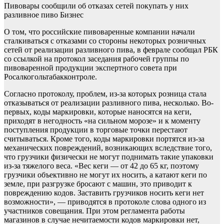
Пивовары сообщили об отказах сетей покупать у них
разливное пиво
Бизнес
О том, что российские пивоваренные компании начали
сталкиваться с отказами со стороны некоторых розничных
сетей от реализации разливного пива, в феврале сообщал РБК
со ссылкой на протокол заседания рабочей группы по
пивоваренной продукции экспертного совета при
Росалкогольтабакконтроле.
Согласно протоколу, проблем, из-за которых розница стала
отказываться от реализации разливного пива, несколько. Во-
первых, коды маркировки, которые наносятся на кеги,
приходят в негодность «на сильном морозе» и к моменту
поступления продукции в торговые точки перестают
считываться. Кроме того, коды маркировки портятся из-за
механических повреждений, возникающих вследствие того,
что грузчики физически не могут поднимать такие упаковки
из-за тяжелого веса. «Вес кеги — от 42 до 65 кг, поэтому
грузчики объективно не могут их носить, а катают кеги по
земле, при разгрузке бросают с машин, это приводит к
повреждению кодов. Заставить грузчиков носить кеги нет
возможности», — приводятся в протоколе слова одного из
участников совещания. При этом регламента работы
магазинов в случае нечитаемости кодов маркировки нет,