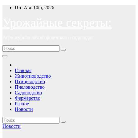
Перейти
Пн. Авг 10th, 2026
к
содержимому
Урожайные секреты:
Агро журнал для огородников и садоводов
Главная
Животноводство
Птицеводство
Пчеловодство
Садоводство
Фермерство
Разное
Новости
Новости