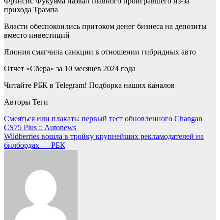
Фрэнсис Фукуяма назвал главного проигравшего из-за
прихода Трампа
Власти обеспокоились притоком денег бизнеса на депозиты
вместо инвестиций
Япония смягчила санкции в отношении гибридных авто
Отчет «Сбера» за 10 месяцев 2024 года
Читайте РБК в Telegram! Подборка наших каналов
Авторы Теги
Навигация
Смеяться или плакать: первый тест обновленного Changan
CS75 Plus :: Autonews
по
Wildberries вошла в тройку крупнейших рекламодателей на
записям
билбордах — РБК