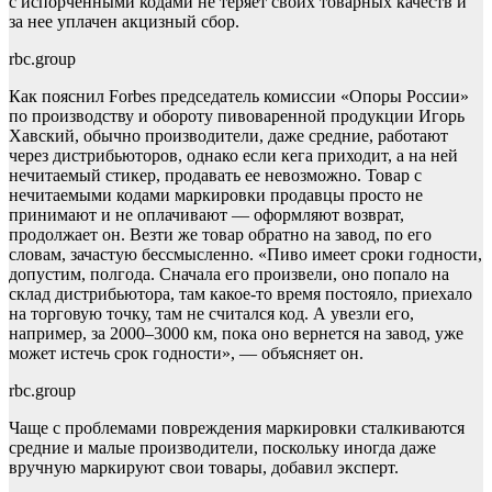
с испорченными кодами не теряет своих товарных качеств и
за нее уплачен акцизный сбор.
rbc.group
Как пояснил Forbes председатель комиссии «Опоры России»
по производству и обороту пивоваренной продукции Игорь
Хавский, обычно производители, даже средние, работают
через дистрибьюторов, однако если кега приходит, а на ней
нечитаемый стикер, продавать ее невозможно. Товар с
нечитаемыми кодами маркировки продавцы просто не
принимают и не оплачивают — оформляют возврат,
продолжает он. Везти же товар обратно на завод, по его
словам, зачастую бессмысленно. «Пиво имеет сроки годности,
допустим, полгода. Сначала его произвели, оно попало на
склад дистрибьютора, там какое-то время постояло, приехало
на торговую точку, там не считался код. А увезли его,
например, за 2000–3000 км, пока оно вернется на завод, уже
может истечь срок годности», — объясняет он.
rbc.group
Чаще с проблемами повреждения маркировки сталкиваются
средние и малые производители, поскольку иногда даже
вручную маркируют свои товары, добавил эксперт.