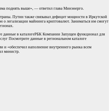
има поднять выше», — ответил глава Минэнерго.
траны. Путин также связывал дефицит мощности в Иркутской
он о легализации майнинга криптовалют. Заниматься им смогут
егионах.
 данные в каталоге
РБК Компании Запущен функционал для
луг Посмотрите данные в региональном каталоге
ами и «обеспечил наполнение внутреннего рынка всем
ил министр.