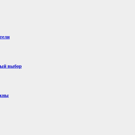
тели
ный выбор
ужны