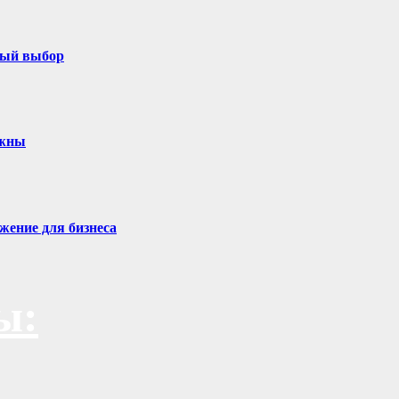
ный выбор
ужны
жение для бизнеса
ы: