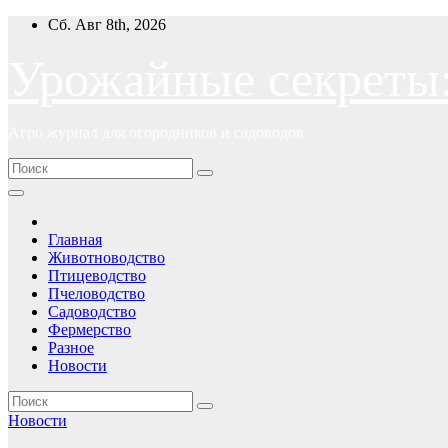
Перейти
Сб. Авг 8th, 2026
к
содержимому
Урожайные секреты
Агро журнал для огородников и садоводов
Главная
Животноводство
Птицеводство
Пчеловодство
Садоводство
Фермерство
Разное
Новости
Новости