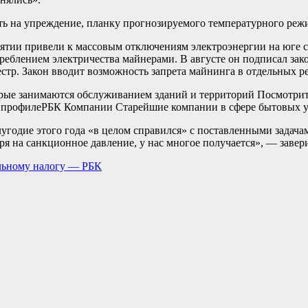
ть на упреждение, планку прогнозируемого температурного реж
тии привели к массовым отключениям электроэнергии на юге с
реблением электричества майнерами. В августе он подписал зак
стр. Закон вводит возможность запрета майнинга в отдельных р
ые занимаются обслуживанием зданий и территорий Посмотрите
 профиле
РБК Компании Старейшие компании в сфере бытовых ус
лугодие этого года «в целом справился» с поставленными задач
я на санкционное давление, у нас многое получается», — завер
льному налогу — РБК