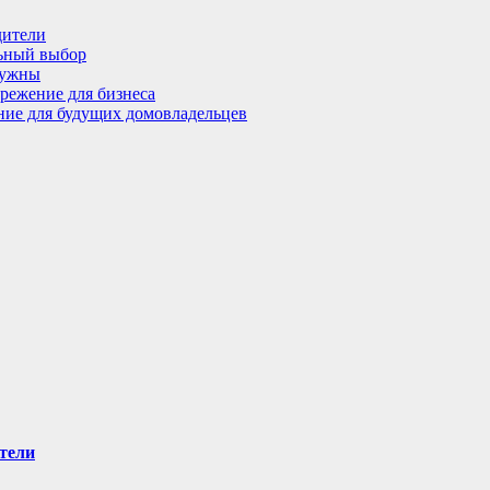
дители
льный выбор
нужны
режение для бизнеса
ение для будущих домовладельцев
тели