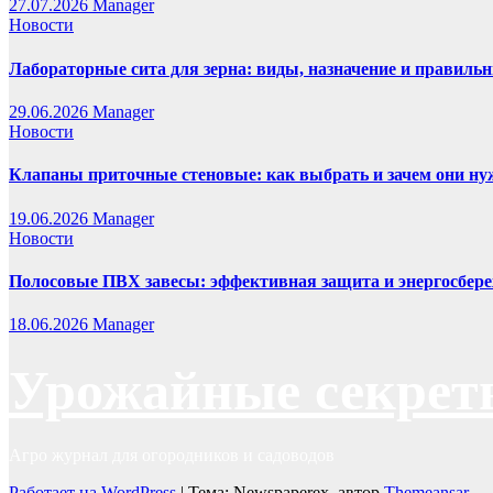
27.07.2026
Manager
Новости
Лабораторные сита для зерна: виды, назначение и правиль
29.06.2026
Manager
Новости
Клапаны приточные стеновые: как выбрать и зачем они н
19.06.2026
Manager
Новости
Полосовые ПВХ завесы: эффективная защита и энергосбере
18.06.2026
Manager
Урожайные секрет
Агро журнал для огородников и садоводов
Работает на WordPress
|
Тема: Newspaperex, автор
Themeansar