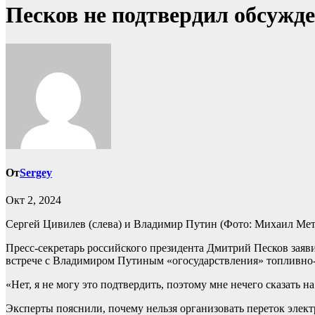
Песков не подтвердил обсужд
От
Sergey
Окт 2, 2024
Сергей Цивилев (слева) и Владимир Путин
(Фото: Михаил Мет
Пресс-секретарь российского президента Дмитрий Песков заяв
встрече с Владимиром Путиным «огосударствления» топливно-э
«Нет, я не могу это подтвердить, поэтому мне нечего сказать 
Эксперты пояснили, почему нельзя организовать переток элек