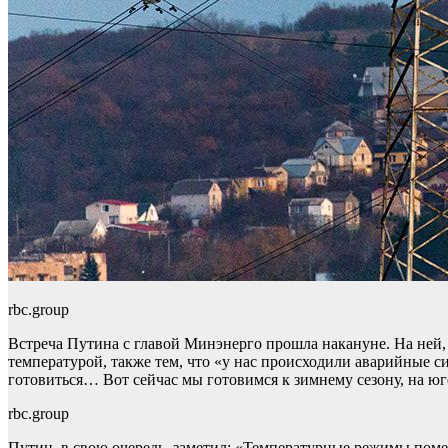
rbc.group
Встреча Путина с главой Минэнерго прошла накануне. На ней,
температурой, также тем, что «у нас происходили аварийные с
готовиться… Вот сейчас мы готовимся к зимнему сезону, на юг
rbc.group
Путин, в свою очередь, заметил: «Температурные режимы поме