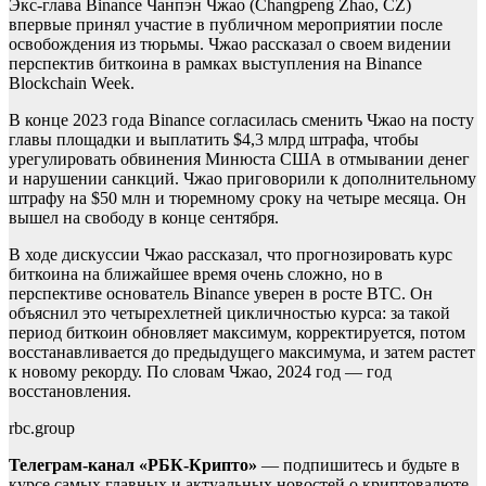
Экс-глава Binance Чанпэн Чжао (Changpeng Zhao, CZ)
впервые принял участие в публичном мероприятии после
освобождения из тюрьмы. Чжао рассказал о своем видении
перспектив биткоина в рамках выступления на Binance
Blockchain Week.
В конце 2023 года Binance согласилась сменить Чжао на посту
главы площадки и выплатить $4,3 млрд штрафа, чтобы
урегулировать обвинения Минюста США в отмывании денег
и нарушении санкций. Чжао приговорили к дополнительному
штрафу на $50 млн и тюремному сроку на четыре месяца. Он
вышел на свободу в конце сентября.
В ходе дискуссии Чжао рассказал, что прогнозировать курс
биткоина на ближайшее время очень сложно, но в
перспективе основатель Binance уверен в росте BTC. Он
объяснил это четырехлетней цикличностью курса: за такой
период биткоин обновляет максимум, корректируется, потом
восстанавливается до предыдущего максимума, и затем растет
к новому рекорду. По словам Чжао, 2024 год — год
восстановления.
rbc.group
Телеграм-канал «РБК-Крипто»
— подпишитесь и будьте в
курсе самых главных и актуальных новостей о криптовалюте.