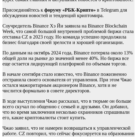
Присоединяйтесь к
форуму «РБК-Крипто»
в Telegram для
обсуждения новостей и тенденций криптомира.
Соучредитель Binance Хэ Йи заявила на Binance Blockchain
Week, что самой большой внутренней проблемой биржи стала
отставка CZ в 2023 году. Но команда успешно продолжила
бизнес благодаря своей зрелости и хорошей организации.
По данным на октябрь 2024 года, Binance потеряла около 13%
общей доли на рынке до значений менее 40%. Но биржа все
еще остается лидирующей платформой по объемам торгов.
В начале сентября стало известно, что Binance пожизненно
отстранила своего основателя от управления. При этом Чжао
остался мажоритарным акционером Binance, хотя и не
числится формально в совете директоров.
В ходе выступления Чжао рассказал, что в тюрьме он больше
всего скучал по общению с семьей и друзьями. Он добавил,
что во время заключения несколько охранников спрашивали
его, какие криптовалюты стоит купить.
Чжао заявил, что не намерен возвращаться к управленческой
работе. CZ повторил, что сейчас фокусируется на образовании