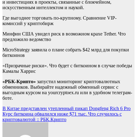
и инвестициях в проекты, связанные с блокчейном,
искусственным интеллектом и наукой.
Где выгоднее торговать по-крупному. Сравнение VIP-
комиссий у криптобирж
Минфин США увидел риск в возможном крахе Tether. Что
предложило ведомство
MicroStrategy заявила о плане собрать $42 млрд для покупки
биткоинов
«Призрачные риски». Что будет с биткоином в случае победы
Камалы Харрис
«РБК-Крипто»
запустил мониторинг криптовалютных
обменников. Выбирайте надежный обменный сервис с
выгодным курсом на yourcryptoex.ru или в удобном телеграм-
боте.
Навигация
В Китае представлен утепленный пикап Dongfeng Rich 6 Pro
Курс биткоина обвалился ниже $71 тыс. Что случилось с
по
криптовалютой :: РБК.Крипто
записям