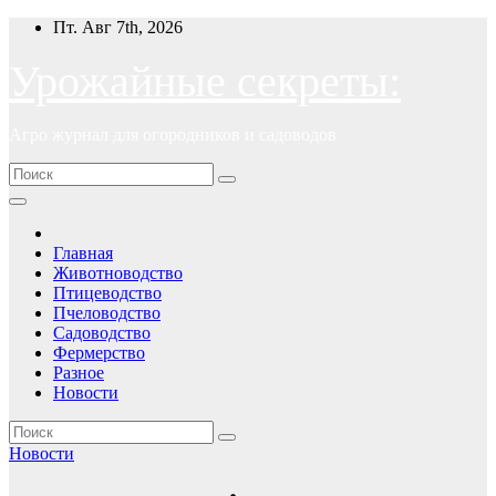
Перейти
Пт. Авг 7th, 2026
к
содержимому
Урожайные секреты:
Агро журнал для огородников и садоводов
Главная
Животноводство
Птицеводство
Пчеловодство
Садоводство
Фермерство
Разное
Новости
Новости