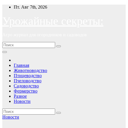
Перейти
Пт. Авг 7th, 2026
к
содержимому
Урожайные секреты:
Агро журнал для огородников и садоводов
Главная
Животноводство
Птицеводство
Пчеловодство
Садоводство
Фермерство
Разное
Новости
Новости