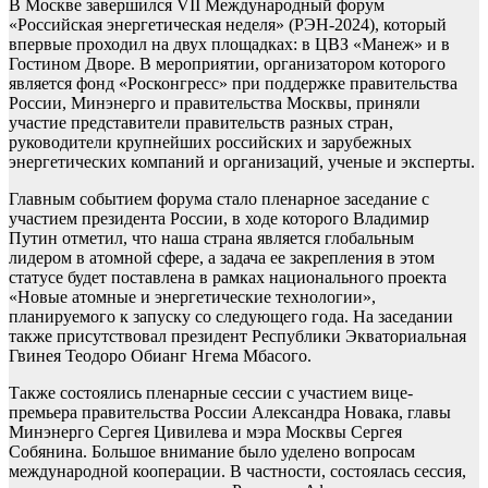
В Москве завершился VII Международный форум
«Российская энергетическая неделя» (РЭН-2024), который
впервые проходил на двух площадках: в ЦВЗ «Манеж» и в
Гостином Дворе. В мероприятии, организатором которого
является фонд «Росконгресс» при поддержке правительства
России, Минэнерго и правительства Москвы, приняли
участие представители правительств разных стран,
руководители крупнейших российских и зарубежных
энергетических компаний и организаций, ученые и эксперты.
Главным событием форума стало пленарное заседание с
участием президента России, в ходе которого Владимир
Путин отметил, что наша страна является глобальным
лидером в атомной сфере, а задача ее закрепления в этом
статусе будет поставлена в рамках национального проекта
«Новые атомные и энергетические технологии»,
планируемого к запуску со следующего года. На заседании
также присутствовал президент Республики Экваториальная
Гвинея Теодоро Обианг Нгема Мбасого.
Также состоялись пленарные сессии с участием вице-
премьера правительства России Александра Новака, главы
Минэнерго Сергея Цивилева и мэра Москвы Сергея
Собянина. Большое внимание было уделено вопросам
международной кооперации. В частности, состоялась сессия,