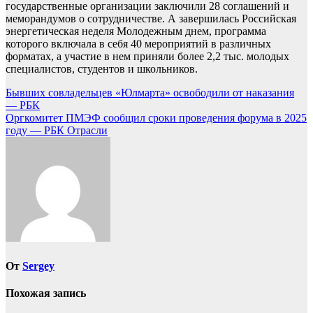
государственные организации заключили 28 соглашений и
меморандумов о сотрудничестве. А завершилась Российская
энергетическая неделя Молодежным днем, программа
которого включала в себя 40 мероприятий в различных
форматах, а участие в нем приняли более 2,2 тыс. молодых
специалистов, студентов и школьников.
Навигация
Бывших совладельцев «Юлмарта» освободили от наказания
— РБК
по
Оргкомитет ПМЭФ сообщил сроки проведения форума в 2025
записям
году — РБК Отрасли
От
Sergey
Похожая запись