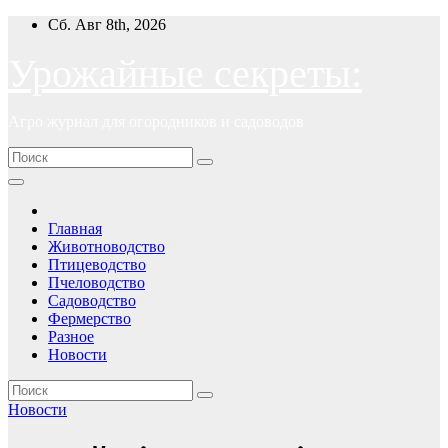
Перейти
Сб. Авг 8th, 2026
к
содержимому
Урожайные секреты:
Агро журнал для огородников и садоводов
Главная
Животноводство
Птицеводство
Пчеловодство
Садоводство
Фермерство
Разное
Новости
Новости