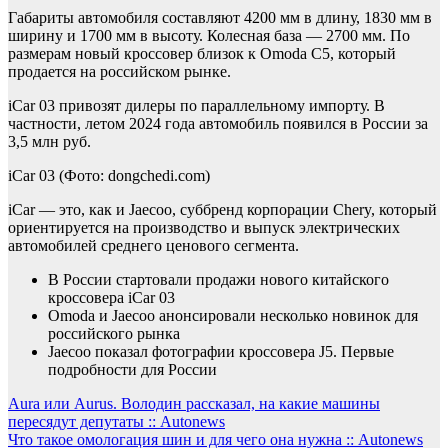
Габариты автомобиля составляют 4200 мм в длину, 1830 мм в
ширину и 1700 мм в высоту. Колесная база — 2700 мм. По
размерам новый кроссовер близок к Omoda C5, который
продается на российском рынке.
iCar 03 привозят дилеры по параллельному импорту. В
частности, летом 2024 года автомобиль появился в России за
3,5 млн руб.
iCar 03
(Фото: dongchedi.com)
iCar — это, как и Jaecoo, суббренд корпорации Chery, который
ориентируется на производство и выпуск электрических
автомобилей среднего ценового сегмента.
В России стартовали продажи нового китайского
кроссовера iCar 03
Omoda и Jaecoo анонсировали несколько новинок для
российского рынка
Jaecoo показал фотографии кроссовера J5. Первые
подробности для России
Навигация
Aura или Aurus. Володин рассказал, на какие машины
пересядут депутаты :: Autonews
по
Что такое омологация шин и для чего она нужна :: Autonews