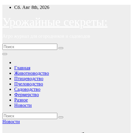
Перейти
Сб. Авг 8th, 2026
к
содержимому
Урожайные секреты:
Агро журнал для огородников и садоводов
Главная
Животноводство
Птицеводство
Пчеловодство
Садоводство
Фермерство
Разное
Новости
Новости