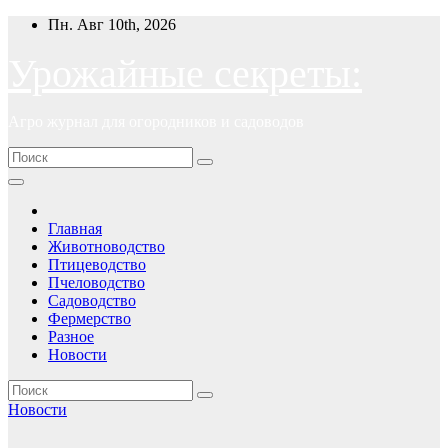
Перейти
Пн. Авг 10th, 2026
к
содержимому
Урожайные секреты:
Агро журнал для огородников и садоводов
Главная
Животноводство
Птицеводство
Пчеловодство
Садоводство
Фермерство
Разное
Новости
Новости