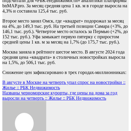
подсчитали для «РБК-Недвижимости» аналитики платформы
bnMAP.pro. За месяц средняя цена 1 кв. м в городе выросла на
4,3% и составила 125,4 тыс. руб.
Второе место занял Омск, где «квадрат» подорожал за месяц
на 4%, до 149,3 тыс. руб. На третьей позиции Самара (+3%, до
146,1 тыс. руб.). Четвертое место осталось за Пермью (+2%, до
152 тыс. руб.). Уфа замыкает первую пятерку с приростом
средней цены 1 кв. м за месяц на 1,7% (до 175,7 тыс. руб.).
Москва заняла в рейтинге шестое место. В августе 2024 года
средняя цена «квадрата» в столичных новостройках выросла
на 1,5%, до 506,1 тыс. руб.
Снижение цен зафиксировано в трех городах-миллионниках:
Навигация
В августе в Москве на четверть упал спрос на новостройки ::
Жилье :: РБК Недвижимость
по
Названы черноморские курорты, где цены на дома за год
записям
выросли на четверть :: Жилье :: РБК Недвижимость