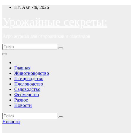
Перейти
Пт. Авг 7th, 2026
к
содержимому
Урожайные секреты:
Агро журнал для огородников и садоводов
Главная
Животноводство
Птицеводство
Пчеловодство
Садоводство
Фермерство
Разное
Новости
Новости