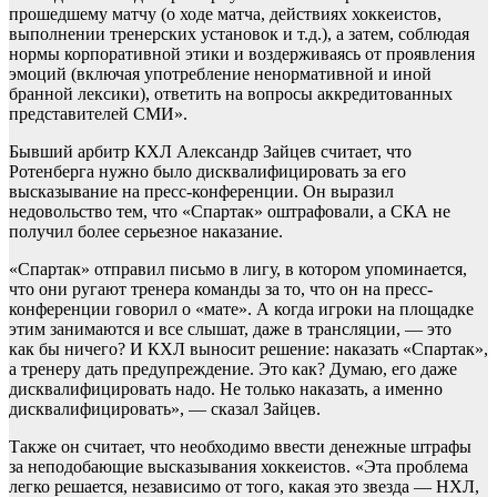
прошедшему матчу (о ходе матча, действиях хоккеистов,
выполнении тренерских установок и т.д.), а затем, соблюдая
нормы корпоративной этики и воздерживаясь от проявления
эмоций (включая употребление ненормативной и иной
бранной лексики), ответить на вопросы аккредитованных
представителей СМИ».
Бывший арбитр КХЛ Александр Зайцев считает, что
Ротенберга нужно было дисквалифицировать за его
высказывание на пресс-конференции. Он выразил
недовольство тем, что «Спартак» оштрафовали, а СКА не
получил более серьезное наказание.
«Спартак» отправил письмо в лигу, в котором упоминается,
что они ругают тренера команды за то, что он на пресс-
конференции говорил о «мате». А когда игроки на площадке
этим занимаются и все слышат, даже в трансляции, — это
как бы ничего? И КХЛ выносит решение: наказать «Спартак»,
а тренеру дать предупреждение. Это как? Думаю, его даже
дисквалифицировать надо. Не только наказать, а именно
дисквалифицировать», — сказал Зайцев.
Также он считает, что необходимо ввести денежные штрафы
за неподобающие высказывания хоккеистов. «Эта проблема
легко решается, независимо от того, какая это звезда — НХЛ,