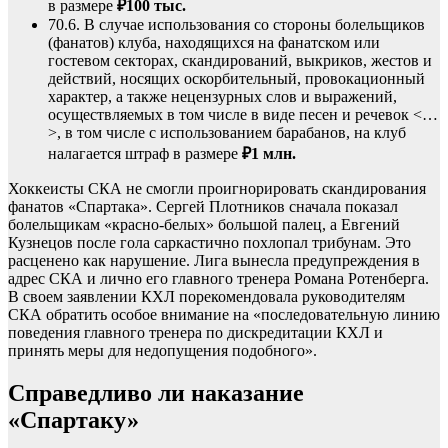
в размере
₽100 тыс.
70.6. В случае использования со стороны болельщиков
(фанатов) клуба, находящихся на фанатском или
гостевом секторах, скандирований, выкриков, жестов и
действий, носящих оскорбительный, провокационный
характер, а также нецензурных слов и выражений,
осуществляемых в том числе в виде песен и речевок <…
>, в том числе с использованием барабанов, на клуб
налагается штраф в размере
₽1 млн.
Хоккеисты СКА не смогли проигнорировать скандирования
фанатов «Спартака». Сергей Плотников сначала показал
болельщикам «красно-белых» большой палец, а Евгений
Кузнецов после гола саркастично похлопал трибунам. Это
расценено как нарушение. Лига вынесла предупреждения в
адрес СКА и лично его главного тренера Романа Ротенберга.
В своем заявлении КХЛ порекомендовала руководителям
СКА обратить особое внимание на «последовательную линию
поведения главного тренера по дискредитации КХЛ и
принять меры для недопущения подобного».
Справедливо ли наказание
«Спартаку»