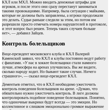
КХЛ или МХЛ. Можно вводить денежные штрафы для
игроков, и после этого они сразу перестанут заниматься
такими провокациями. Например, была ситуация с майками,
которые не должны быть заправлены, а игроки продолжали
это делать. Судьи раньше следили за этим, но потом им
разрешили просто отмечать номера нарушителей в протоколе,
и этот вопрос был решен. Теперь таких случаев больше
нет», — добавил Зайцев.
Контроль болельщиков
Вице‑президент московского клуба и КХЛ Валерий
Каменский заявил, что КХЛ и клубы постоянно ведут работу
с фанатами. «У нас в хоккее болельщики стали намного
лучше, атмосфера на аренах улучшилась. Вы же видите,
сколько народу ходит. Но бывают такие случаи. Ничего
страшного», — сказал вице-президент КХЛ.
Дементьев отметил, что в КХЛ необходимо ужесточить
контроль поведения болельщиков на арене. «Думаю, что
обязательно нужно ужесточить контроль. В лиге должны
контролировать подобное поведение болельщиков. Понятно,
что одиночные выкрики будут всегда — это эмоции. Но
коллективное и слишком эмоционально громкое выражение