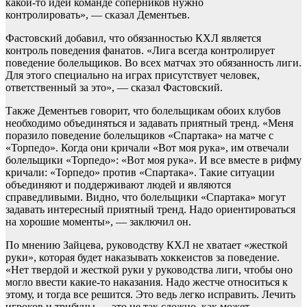
какой-то идеи команде соперников нужно
контролировать», — сказал Дементьев.
Фастовский добавил, что обязанностью КХЛ является
контроль поведения фанатов. «Лига всегда контролирует
поведение болельщиков. Во всех матчах это обязанность лиги.
Для этого специально на играх присутствует человек,
ответственный за это», — сказал Фастовский.
Также Дементьев говорит, что болельщикам обоих клубов
необходимо объединяться и задавать приятный тренд. «Меня
поразило поведение болельщиков «Спартака» на матче с
«Торпедо». Когда они кричали «Вот моя рука», им отвечали
болельщики «Торпедо»: «Вот моя рука». И все вместе в рифму
кричали: «Торпедо» против «Спартака». Такие ситуации
объединяют и поддерживают людей и являются
справедливыми. Видно, что болельщики «Спартака» могут
задавать интересный приятный тренд. Надо ориентироваться
на хорошие моменты», — заключил он.
По мнению Зайцева, руководству КХЛ не хватает «жесткой
руки», которая будет наказывать хоккеистов за поведение.
«Нет твердой и жесткой руки у руководства лиги, чтобы оно
могло ввести какие-то наказания. Надо жестче относиться к
этому, и тогда все решится. Это ведь легко исправить. Лечить
игроков и трибуны — это не так сложно, как может