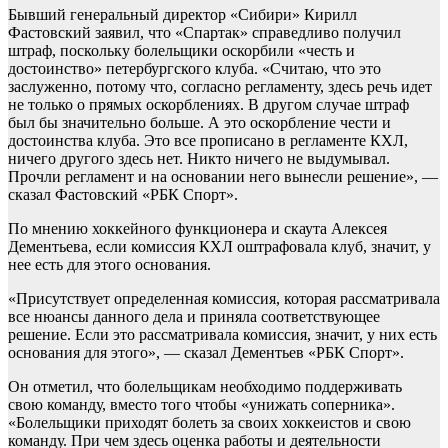
Бывший генеральный директор «Сибири» Кирилл
Фастовский заявил, что «Спартак» справедливо получил
штраф, поскольку болельщики оскорбили «честь и
достоинство» петербургского клуба. «Считаю, что это
заслуженно, потому что, согласно регламенту, здесь речь идет
не только о прямых оскорблениях. В другом случае штраф
был бы значительно больше. А это оскорбление чести и
достоинства клуба. Это все прописано в регламенте КХЛ,
ничего другого здесь нет. Никто ничего не выдумывал.
Прочли регламент и на основании него вынесли решение», —
сказал Фастовский «РБК Спорт».
По мнению хоккейного функционера и скаута Алексея
Дементьева, если комиссия КХЛ оштрафовала клуб, значит, у
нее есть для этого основания.
«Присутствует определенная комиссия, которая рассматривала
все нюансы данного дела и приняла соответствующее
решение. Если это рассматривала комиссия, значит, у них есть
основания для этого», — сказал Дементьев «РБК Спорт».
Он отметил, что болельщикам необходимо поддерживать
свою команду, вместо того чтобы «унижать соперника».
«Болельщики приходят болеть за своих хоккеистов и свою
команду. При чем здесь оценка работы и деятельности