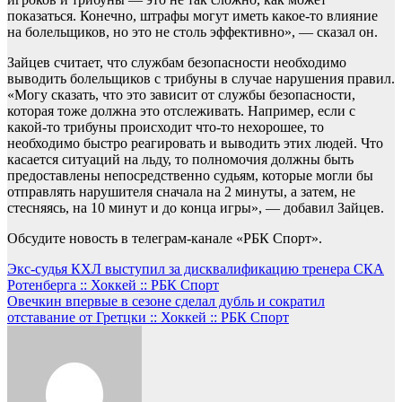
показаться. Конечно, штрафы могут иметь какое-то влияние
на болельщиков, но это не столь эффективно», — сказал он.
Зайцев считает, что службам безопасности необходимо
выводить болельщиков с трибуны в случае нарушения правил.
«Могу сказать, что это зависит от службы безопасности,
которая тоже должна это отслеживать. Например, если с
какой-то трибуны происходит что-то нехорошее, то
необходимо быстро реагировать и выводить этих людей. Что
касается ситуаций на льду, то полномочия должны быть
предоставлены непосредственно судьям, которые могли бы
отправлять нарушителя сначала на 2 минуты, а затем, не
стесняясь, на 10 минут и до конца игры», — добавил Зайцев.
Обсудите новость в телеграм-канале «РБК Спорт».
Навигация
Экс-судья КХЛ выступил за дисквалификацию тренера СКА
Ротенберга :: Хоккей :: РБК Спорт
по
Овечкин впервые в сезоне сделал дубль и сократил
записям
отставание от Гретцки :: Хоккей :: РБК Спорт