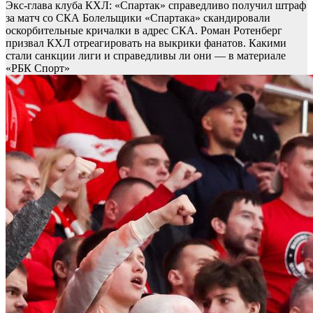
Экс-глава клуба КХЛ: «Спартак» справедливо получил штраф
за матч со СКА
Болельщики «Спартака» скандировали
оскорбительные кричалки в адрес СКА. Роман Ротенберг
призвал КХЛ отреагировать на выкрики фанатов. Какими
стали санкции лиги и справедливы ли они — в материале
«РБК Спорт»