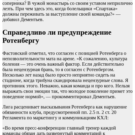
соперника? В чужой монастырь со своим уставом неприлично
лезть. При чем здесь это, когда болельщики «Спартака»
должны переживать за выступление своей команды?» —
добавил Дементьев.
Справедливо ли предупреждение
Ротенбергу
Фастовский отметил, что согласен с позицией Ротенберга о
непозволительности мата на арене. «К сожалению, культура
боления — это очень важный фактор. Если действительно
была нецензурная брань, то я согласен с Ротенбергом.
Несколько лет назад было просто неприятно сидеть на
стадионе, когда трибуна скандировала нецензурные слова. Я
противник этого. Неважно, какая команда и про кого. Нельзя
выражать свои эмоции так, что молодое поколение примет это
поведение нормой», — прокомментировал Дементьев.
Лига расценивает высказывания Ротенберга как нарушение
обязанности клуба, предусмотренной пп. 2.5 п. 2 ст. 20
Регламента по маркетингу и коммуникациям КХЛ:
«Во время пресс-конференции главный тренер каждой
команды обязан дать развернутый комментарий к