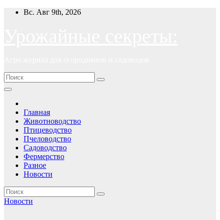
Перейти
Вс. Авг 9th, 2026
к
содержимому
Урожайные секреты:
Агро журнал для огородников и садоводов
Главная
Животноводство
Птицеводство
Пчеловодство
Садоводство
Фермерство
Разное
Новости
Новости