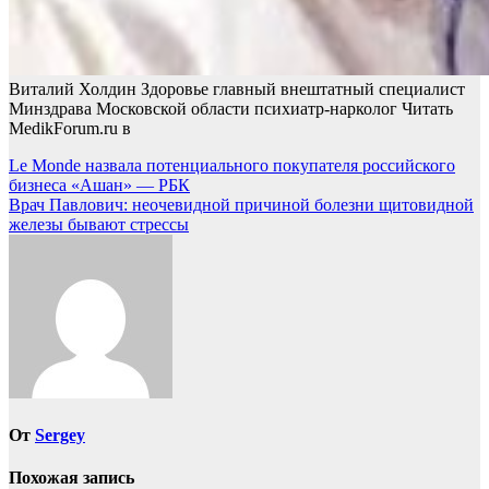
Виталий Холдин Здоровье главный внештатный специалист
Минздрава Московской области психиатр-нарколог
Читать
MedikForum.ru в
Навигация
Le Monde назвала потенциального покупателя российского
бизнеса «Ашан» — РБК
по
Врач Павлович: неочевидной причиной болезни щитовидной
записям
железы бывают стрессы
От
Sergey
Похожая запись