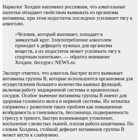
Нарколог Холдин напомнил россиянам, что
алкогольные
напитки обладают свойством вымывать из организма
витамины, при этом недостаток последних усиливает тягу к
алкоголю.
«Человек, который выпивает, попадает в
замкнутый круг. Злоупотребление алкоголем
приводит к дефициту нужных для организма
веществ, а их недостаток может усиливать тягу к
спиртным напиткам», — обратил внимание
Холдин, беседуя с NEWS.ru.
Эксперт отметил, что алкоголь быстрее всего вымывает
витамины группы B, которые используются организмом для
осуществления большого количества важных функций,
включая работу эндокринной системы и кровеносных
сосудов. Особое значение витамины группы В имеют для
здоровья головного мозга и нервной системы. Их нехватка
сопряжена с развитием таких проблем как повышенная
возбудимость и гневливость, бессонница, подверженность
стрессу и тревоге, быстро возникающее утомление,
воспаление слизистых тканей, плохая работа кишечника. По
словам Холдина, стойкий дефицит витаминов группы B
может вести к слабоумию.