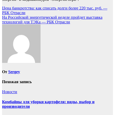
Навигация
Цена банкротства: как списать долги более 220 тыс. руб. —
РБК Отрасли
по
На Российской энергетической неделе пройдет выставка
записям
технологий для ТЭКа — РБК Отрасли
От
Sergey
Похожая запись
Новости
Комбайны для уборки картофеля: виды, выбор и
производители