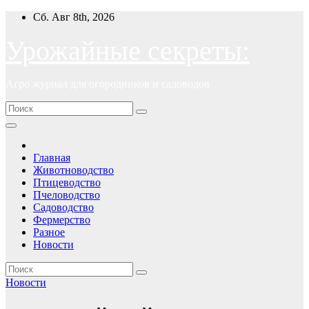
Перейти
Сб. Авг 8th, 2026
к
содержимому
Урожайные секреты:
Агро журнал для огородников и садоводов
Главная
Животноводство
Птицеводство
Пчеловодство
Садоводство
Фермерство
Разное
Новости
Новости