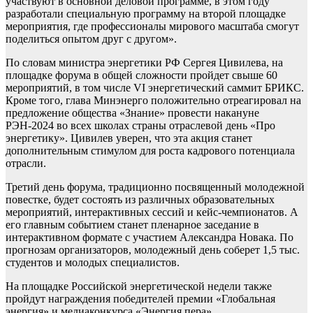
участвуют в основной деловой программе, в этом году
разработали специальную программу на второй площадке
мероприятия, где профессионалы мирового масштаба смогут
поделиться опытом друг с другом».
По словам министра энергетики РФ Сергея Цивилева, на
площадке форума в общей сложности пройдет свыше 60
мероприятий, в том числе VI энергетический саммит БРИКС.
Кроме того, глава Минэнерго положительно отреагировал на
предложение общества «Знание» провести накануне
РЭН-2024 во всех школах страны отраслевой день «Про
энергетику». Цивилев уверен, что эта акция станет
дополнительным стимулом для роста кадрового потенциала
отрасли.
Третий день форума, традиционно посвященный молодежной
повестке, будет состоять из различных образовательных
мероприятий, интерактивных сессий и кейс-чемпионатов. А
его главным событием станет пленарное заседание в
интерактивном формате с участием Александра Новака. По
прогнозам организаторов, молодежный день соберет 1,5 тыс.
студентов и молодых специалистов.
На площадке Российской энергетической недели также
пройдут награждения победителей премии «Глобальная
энергия» и медиаконкурса «Энергия пера».