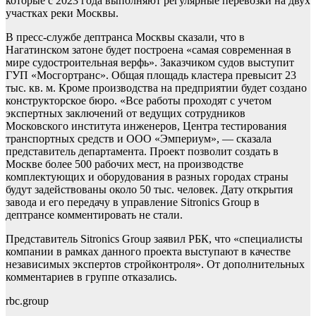
которые с 2023 года выполняют регулярные перевозки на двух
участках реки Москвы.
В пресс-службе дептранса Москвы сказали, что в
Нагатинском затоне будет построена «самая современная в
мире судостроительная верфь». Заказчиком судов выступит
ГУП «Мосгортранс». Общая площадь кластера превысит 23
тыс. кв. м. Кроме производства на предприятии будет создано
конструкторское бюро. «Все работы проходят с учетом
экспертных заключений от ведущих сотрудников
Московского института инженеров, Центра тестирования
транспортных средств и ООО «Эмпериум», — сказала
представитель департамента. Проект позволит создать в
Москве более 500 рабочих мест, на производстве
комплектующих и оборудования в разных городах страны
будут задействованы около 50 тыс. человек. Дату открытия
завода и его передачу в управление Sitronics Group в
дептрансе комментировать не стали.
Представитель Sitronics Group заявил РБК, что «специалисты
компании в рамках данного проекта выступают в качестве
независимых экспертов стройконтроля». От дополнительных
комментариев в группе отказались.
rbc.group