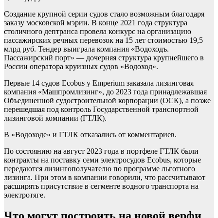
Создание крупной серии судов стало возможным благодаря
заказу московской мэрии. В конце 2021 года структура
столичного дептранса провела конкурс на организацию
пассажирских речных перевозок на 15 лет стоимостью 19,5
млрд руб. Тендер выиграла компания «Водоходъ.
Пассажирский порт» — дочерняя структура крупнейшего в
России оператора круизных судов «Водоход».
Первые 14 судов Ecobus у Emperium заказала лизинговая
компания «Машпромлизинг», до 2023 года принадлежавшая
Объединенной судостроительной корпорации (ОСК), а позже
перешедшая под контроль Государственной транспортной
лизинговой компании (ГТЛК).
В «Водоходе» и ГТЛК отказались от комментариев.
По состоянию на август 2023 года в портфеле ГТЛК были
контракты на поставку семи электросудов Ecobus, которые
передаются лизингополучателю по программе льготного
лизинга. При этом в компании говорили, что рассчитывают
расширять присутствие в сегменте водного транспорта на
электротяге.
Что могут построить на новой верфи