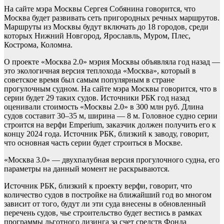
На сайте мэра Москвы Сергея Собянина говорится, что
Москва будет развивать сеть пригородных речных маршрутов.
Маршруты из Москвы будут включать до 18 городов, среди
которых Нижний Новгород, Ярославль, Муром, Плес,
Кострома, Коломна.
О проекте «Москва 2.0» мэрия Москвы объявляла год назад —
это экологичная версия теплохода «Москва», который в
советское время был самым популярным в стране
прогулочным судном. На сайте мэра Москвы говорится, что в
серии будет 29 таких судов. Источники РБК год назад
оценивали стоимость «Москвы 2.0» в 300 млн руб. Длина
судов составит 30–35 м, ширина — 8 м. Головное судно серии
строится на верфи Emperium, заказчик должен получить его к
концу 2024 года. Источник РБК, близкий к заводу, говорит,
что основная часть серии будет строиться в Москве.
«Москва 3.0» — двухпалубная версия прогулочного судна, его
параметры на данный момент не раскрываются.
Источник РБК, близкий к проекту верфи, говорит, что
количество судов в постройке на ближайший год во многом
зависит от того, будут ли эти суда внесены в обновленный
перечень судов, чье строительство будет вестись в рамках
программы льготного лизинга за счет средств Фонда