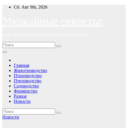
Перейти
Сб. Авг 8th, 2026
к
содержимому
Урожайные секреты:
Агро журнал для огородников и садоводов
Главная
Животноводство
Птицеводство
Пчеловодство
Садоводство
Фермерство
Разное
Новости
Новости