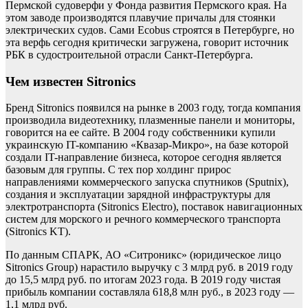
Пермской судоверфи у Фонда развития Пермского края. На
этом заводе производятся плавучие причалы для стоянки
электрических судов. Сами Ecobus строятся в Петербурге, но
эта верфь сегодня критически загружена, говорит источник
РБК в судостроительной отрасли Санкт-Петербурга.
Чем известен Sitronics
Бренд Sitronics появился на рынке в 2003 году, тогда компания
производила видеотехнику, плазменные панели и мониторы,
говорится на ее сайте. В 2004 году собственники купили
украинскую IT-компанию «Квазар-Микро», на базе которой
создали IT-направление бизнеса, которое сегодня является
базовым для группы. С тех пор холдинг прирос
направлениями коммерческого запуска спутников (Sputnix),
создания и эксплуатации зарядной инфраструктуры для
электротранспорта (Sitronics Electro), поставок навигационных
систем для морского и речного коммерческого транспорта
(Sitronics KT).
По данным СПАРК, АО «Ситроникс» (юридическое лицо
Sitronics Group) нарастило выручку с 3 млрд руб. в 2019 году
до 15,5 млрд руб. по итогам 2023 года. В 2019 году чистая
прибыль компании составляла 618,8 млн руб., в 2023 году —
1,1 млрд руб.