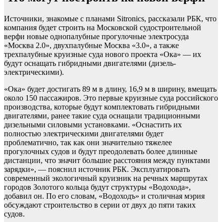
Источники, знакомые с планами Sitronics, рассказали РБК, что
компания будет строить на Московской судостроительной
верфи новые однопалубные прогулочные электросуда
«Москва 2.0», двухпалубные Москва «3.0», а также
трехпалубные круизные суда нового проекта «Ока» — их
будут оснащать гибридными двигателями (дизель-
электрическими).
«Ока» будет достигать 89 м в длину, 16,9 м в ширину, вмещать
около 150 пассажиров. Это первые круизные суда российского
производства, которые будут комплектовать гибридными
двигателями, ранее такие суда оснащали традиционными
дизельными силовыми установками. «Оснастить их
полностью электрическими двигателями будет
проблематично, так как они значительно тяжелее
прогулочных судов и будут преодолевать более длинные
дистанции, что значит большие расстояния между пунктами
зарядки», — пояснил источник РБК. Эксплуатировать
современный экологичный круизник на речных маршрутах
городов Золотого кольца будут структуры «Водохода»,
добавил он. По его словам, «Водоходъ» и столичная мэрия
обсуждают строительство в серии от двух до пяти таких
судов.