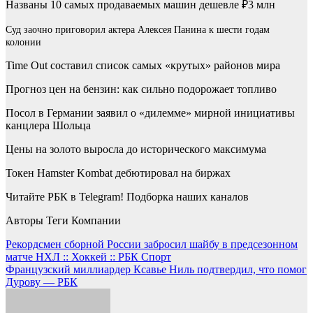
Названы 10 самых продаваемых машин дешевле ₽3 млн
Суд заочно приговорил актера Алексея Панина к шести годам
колонии
Time Out составил список самых «крутых» районов мира
Прогноз цен на бензин: как сильно подорожает топливо
Посол в Германии заявил о «дилемме» мирной инициативы
канцлера Шольца
Цены на золото выросла до исторического максимума
Токен Hamster Kombat дебютировал на биржах
Читайте РБК в Telegram! Подборка наших каналов
Авторы Теги Компании
Навигация
Рекордсмен сборной России забросил шайбу в предсезонном
матче НХЛ :: Хоккей :: РБК Спорт
по
Французский миллиардер Ксавье Ниль подтвердил, что помог
записям
Дурову — РБК