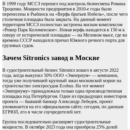
В 1999 году МССЗ перешел под контроль бизнесмена Романа
Троценко. Мощности предприятия в 2010-е годы были
перенесены в Рыбинск на «Верфь братьев Нобель», после чего
столичная площадка была закрыта. На данный момент
территория МССЗ полностью застроена жилым комплексом
«Ривер Парк Коломенское». Новая верфь находится в 150 м к
северу от исторической площадки — на Меловом мысе, где во
времена СССР находился причал Южного речного порта для
грузовых судов.
Зачем Sitronics завод в Москве
В судостроительный бизнес Sitronics вошел в августе 2022
года, когда выкупил 50% ООО «Эмпериум» — компании,
тогда уже получившей крупный заказ московской мэрии на
строительство электросудов Ecobus. На тот момент
«Эмпериуму» принадлежала только одна производственная
площадка под Петербургом. Один из предыдущих инвесторов
проекта — бывший банкир Александр Лебедев, проект
упоминается на его официальном сайте; сегодня, по данным
ЕГРЮЛ, его в числе соучредителей нет.
Группа последовательно расширяет судостроительные
мощности. В октябре 2023 года она приобрела 25% долей