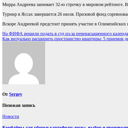
Мирра Андреева занимает 32-ю строчку в мировом рейтинге. В 
Турнир в Яссах завершится 26 июля. Призовой фонд соревнован
Вскоре Андреевой предстоит принять участие в Олимпийских 
Навигация
На ФИФА решили подать в суд из-за перенасыщенного календар
Как визуально расширить пространство квартиры: 5 приемов д
по
записям
От
Sergey
Похожая запись
Новости
Комбайны для уборки картофеля: виды, выбор и производи