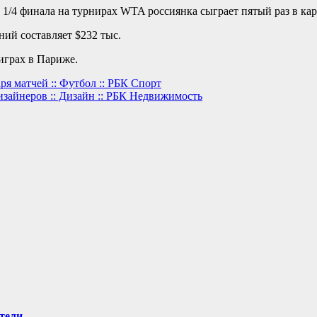
1/4 финала на турнирах WTA россиянка сыграет пятый раз в кар
ий составляет $232 тыс.
играх в Париже.
я матчей :: Футбол :: РБК Спорт
изайнеров :: Дизайн :: РБК Недвижимость
тели