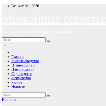
Перейти
Вс. Авг 9th, 2026
к
содержимому
Урожайные секреты
Агро журнал для огородников и садоводов
Главная
Животноводство
Птицеводство
Пчеловодство
Садоводство
Фермерство
Разное
Новости
Новости