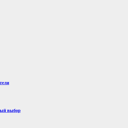
тели
ный выбор