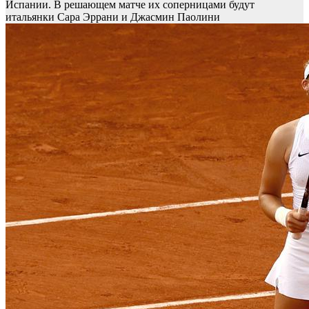
Испании. В решающем матче их соперницами будут
итальянки Сара Эррани и Джасмин Паолини