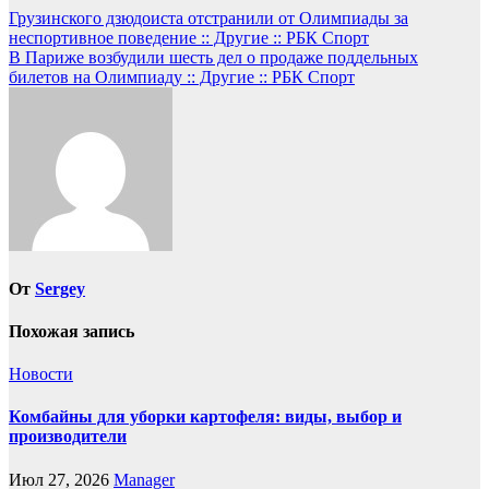
Навигация
Грузинского дзюдоиста отстранили от Олимпиады за
неспортивное поведение :: Другие :: РБК Спорт
по
В Париже возбудили шесть дел о продаже поддельных
записям
билетов на Олимпиаду :: Другие :: РБК Спорт
От
Sergey
Похожая запись
Новости
Комбайны для уборки картофеля: виды, выбор и
производители
Июл 27, 2026
Manager