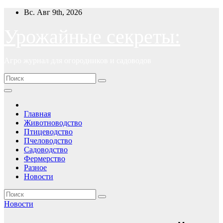
Перейти
Вс. Авг 9th, 2026
к
содержимому
Урожайные секреты:
Агро журнал для огородников и садоводов
Главная
Животноводство
Птицеводство
Пчеловодство
Садоводство
Фермерство
Разное
Новости
Новости