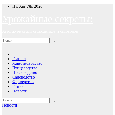
Перейти
Пт. Авг 7th, 2026
к
содержимому
Урожайные секреты:
Агро журнал для огородников и садоводов
Главная
Животноводство
Птицеводство
Пчеловодство
Садоводство
Фермерство
Разное
Новости
Новости