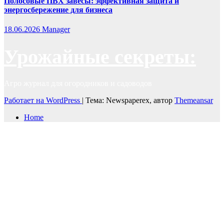
Полосовые ПВХ завесы: эффективная защита и
энергосбережение для бизнеса
18.06.2026
Manager
Урожайные секреты:
Агро журнал для огородников и садоводов
Работает на WordPress
|
Тема: Newspaperex, автор
Themeansar
Home