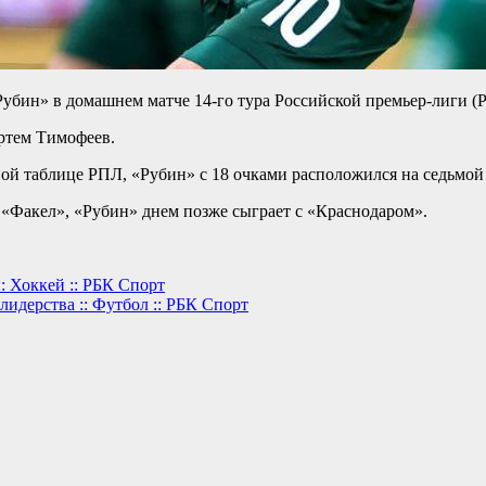
убин» в домашнем матче 14-го тура Российской премьер-лиги (
Артем Тимофеев.
ной таблице РПЛ, «Рубин» с 18 очками расположился на седьмой 
«Факел», «Рубин» днем позже сыграет с «Краснодаром».
: Хоккей :: РБК Спорт
идерства :: Футбол :: РБК Спорт