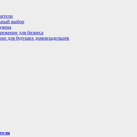
дители
льный выбор
нужны
режение для бизнеса
ение для будущих домовладельцев
тели