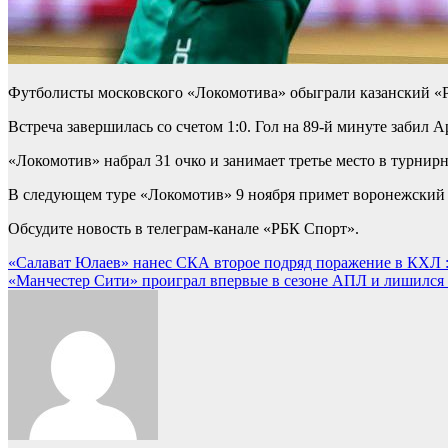
Футболисты московского «Локомотива» обыграли казанский «Р
Встреча завершилась со счетом 1:0. Гол на 89-й минуте забил 
«Локомотив» набрал 31 очко и занимает третье место в турнир
В следующем туре «Локомотив» 9 ноября примет воронежский 
Обсудите новость в телеграм-канале «РБК Спорт».
Навигация
«Салават Юлаев» нанес СКА второе подряд поражение в КХЛ :
«Манчестер Сити» проиграл впервые в сезоне АПЛ и лишился л
по
записям