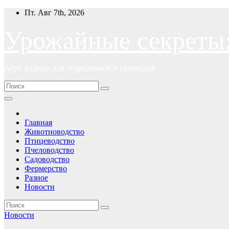
Перейти
Пт. Авг 7th, 2026
к
содержимому
Урожайные секреты
Агро журнал для огородников и садоводов
Главная
Животноводство
Птицеводство
Пчеловодство
Садоводство
Фермерство
Разное
Новости
Новости