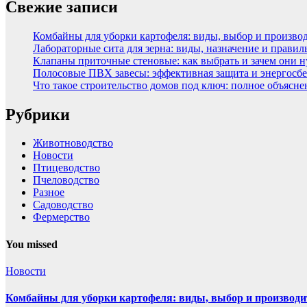
Свежие записи
Комбайны для уборки картофеля: виды, выбор и произво
Лабораторные сита для зерна: виды, назначение и прави
Клапаны приточные стеновые: как выбрать и зачем они 
Полосовые ПВХ завесы: эффективная защита и энергосбе
Что такое строительство домов под ключ: полное объясн
Рубрики
Животноводство
Новости
Птицеводство
Пчеловодство
Разное
Садоводство
Фермерство
You missed
Новости
Комбайны для уборки картофеля: виды, выбор и производи