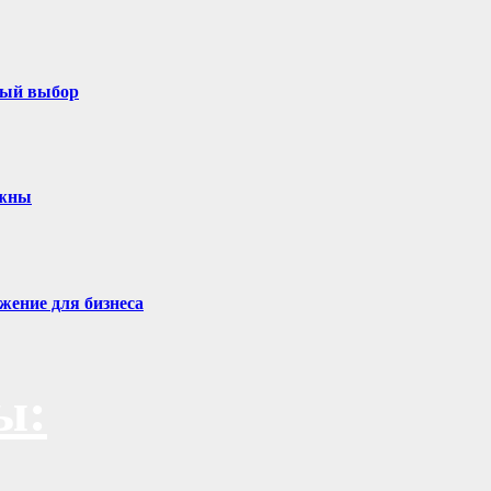
ный выбор
ужны
жение для бизнеса
ы: