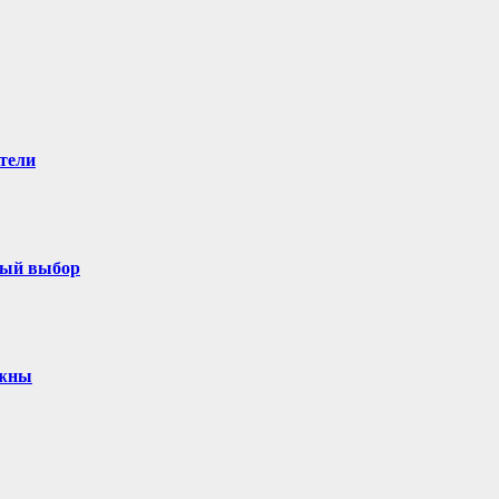
тели
ный выбор
ужны