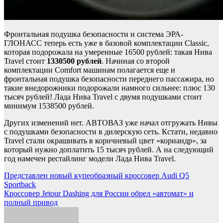
Фронтальная подушка безопасности и система ЭРА-
ГЛОНАСС теперь есть уже в базовой комплектации Classic,
которая подорожала на умеренные 16500 рублей: такая Нива
Travel стоит
1330500 рублей
. Начиная со второй
комплектации Comfort машинам полагается еще и
фронтальная подушка безопасности переднего пассажира, но
такие внедорожники подорожали намного сильнее: плюс 130
тысяч рублей! Лада Нива Travel с двумя подушками стоит
минимум 1538500 рублей.
Других изменений нет. АВТОВАЗ уже начал отгружать Нивы
с подушками безопасности в дилерскую сеть. Кстати, недавно
Travel стали окрашивать в коричневый цвет «кориандр», за
который нужно доплатить 15 тысяч рублей. А на следующий
год намечен рестайлинг модели Лада Нива Travel.
Навигация
Представлен новый купеобразный кроссовер Audi Q5
Sportback
по
Кроссовер Jetour Dashing для России обрел «автомат» и
записям
полный привод