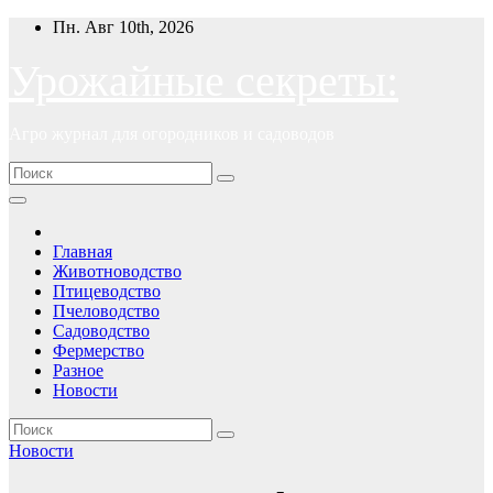
Перейти
Пн. Авг 10th, 2026
к
содержимому
Урожайные секреты:
Агро журнал для огородников и садоводов
Главная
Животноводство
Птицеводство
Пчеловодство
Садоводство
Фермерство
Разное
Новости
Новости