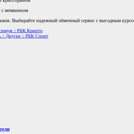
ий крипторынок
о с мемкоином
ов. Выбирайте надежный обменный сервис с выгодным курсом на
симум :: РБК.Крипто
:: Другие :: РБК Спорт
тели