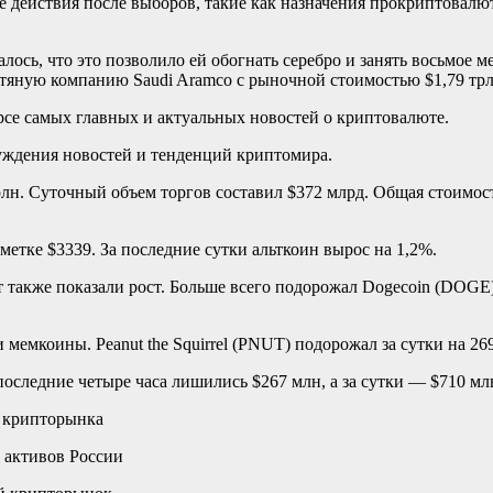
е действия после выборов, такие как назначения прокриптовал
лось, что это позволило ей обогнать серебро и занять восьмое 
тяную компанию Saudi Aramco с рыночной стоимостью $1,79 трл
рсе самых главных и актуальных новостей о криптовалюте.
суждения новостей и тенденций криптомира.
рлн. Суточный объем торгов составил $372 млрд. Общая стоимо
метке $3339. За последние сутки альткоин вырос на 1,2%.
также показали рост. Больше всего подорожал Dogecoin (DOGE)
 мемкоины. Peanut the Squirrel (PNUT) подорожал за сутки на 
последние четыре часа лишились $267 млн, а за сутки — $710 мл
я крипторынка
 активов России