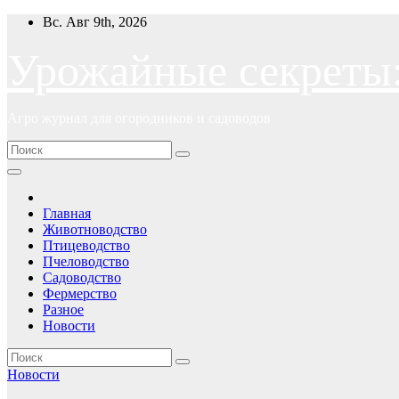
Перейти
Вс. Авг 9th, 2026
к
содержимому
Урожайные секреты
Агро журнал для огородников и садоводов
Главная
Животноводство
Птицеводство
Пчеловодство
Садоводство
Фермерство
Разное
Новости
Новости