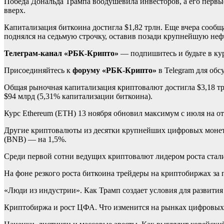
Победа Дональда Трампа воодушевила инвесторов, а его первы
вверх.
Капитализация биткоина достигла $1,82 трлн. Еще вчера сообща
поднялся на седьмую строчку, оставив позади крупнейшую неф
Телеграм-канал «РБК-Крипто»
— подпишитесь и будьте в ку
Присоединяйтесь к
форуму «РБК-Крипто»
в Telegram для об
Общая рыночная капитализация криптовалют достигла $3,18 т
$94 млрд (5,31% капитализации биткоина).
Курс Ethereum (ETH) 13 ноября обновил максимум с июля на от
Другие криптовалюты из десятки крупнейших цифровых монет 
(BNB) — на 1,5%.
Среди первой сотни ведущих криптовалют лидером роста стали
На фоне резкого роста биткоина трейдеры на криптобиржах за 
«Люди из индустрии». Как Трамп создает условия для развити
Криптобиржа и рост ЦФА. Что изменится на рынках цифровых