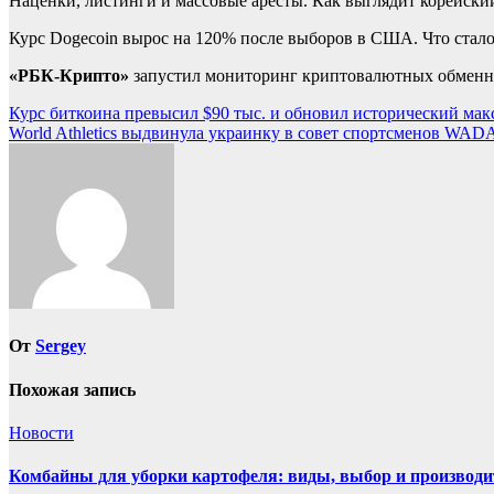
Наценки, листинги и массовые аресты. Как выглядит корейск
Курс Dogecoin вырос на 120% после выборов в США. Что стал
«РБК-Крипто»
запустил мониторинг криптовалютных обменник
Навигация
Курс биткоина превысил $90 тыс. и обновил исторический мак
World Athletics выдвинула украинку в совет спортсменов WADA 
по
записям
От
Sergey
Похожая запись
Новости
Комбайны для уборки картофеля: виды, выбор и производи