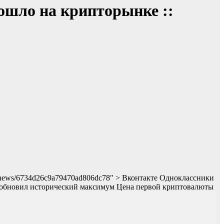
ошло на крипторынке ::
to/news/6734d26c9a79470ad806dc78″ > Вконтакте Одноклассники
и обновил исторический максимум
Цена первой криптовалюты