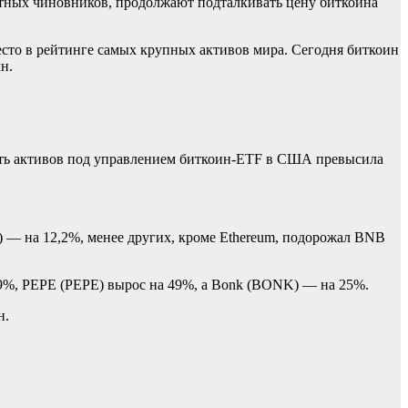
ютных чиновников, продолжают подталкивать цену биткоина
место в рейтинге самых крупных активов мира. Сегодня биткоин
н.
сть активов под управлением биткоин-ETF в США превысила
 — на 12,2%, менее других, кроме Ethereum, подорожал BNB
269%, PEPE (PEPE) вырос на 49%, а Bonk (BONK) — на 25%.
н.