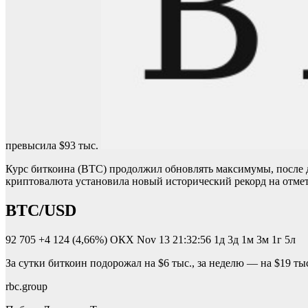
превысила $93 тыс.
Курс биткоина (BTC) продолжил обновлять максимумы, после до
криптовалюта установила новый исторический рекорд на отметке
BTC/USD
92 705
+4 124 (4,66%)
ОКХ
Nov 13 21:32:56
1д 3д 1м 3м 1г 5л
За сутки биткоин подорожал на $6 тыс., за неделю — на $19 т
rbc.group