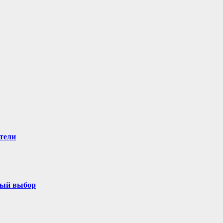
тели
ный выбор