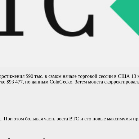
стижения $90 тыс. в самом начале торговой сессии в США 13 но
 $93 477, по данным CoinGecko. Затем монета скорректировалась
ыс. При этом большая часть роста BTC и его новые максимумы п