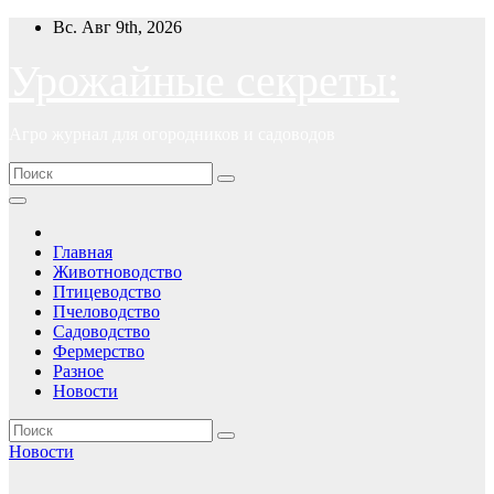
Перейти
Вс. Авг 9th, 2026
к
содержимому
Урожайные секреты:
Агро журнал для огородников и садоводов
Главная
Животноводство
Птицеводство
Пчеловодство
Садоводство
Фермерство
Разное
Новости
Новости