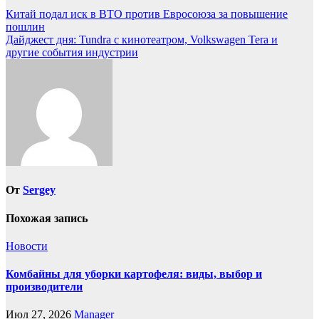
Навигация
Китай подал иск в ВТО против Евросоюза за повышение
пошлин
по
Дайджест дня: Tundra с кинотеатром, Volkswagen Tera и
записям
другие события индустрии
От
Sergey
Похожая запись
Новости
Комбайны для уборки картофеля: виды, выбор и
производители
Июл 27, 2026
Manager