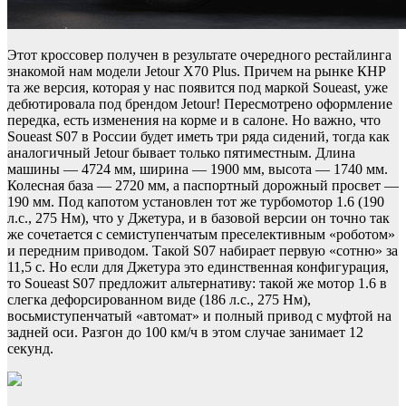
Этот кроссовер получен в результате очередного рестайлинга
знакомой нам модели Jetour X70 Plus. Причем на рынке КНР
та же версия, которая у нас появится под маркой Soueast, уже
дебютировала под брендом Jetour! Пересмотрено оформление
передка, есть изменения на корме и в салоне. Но важно, что
Soueast S07 в России будет иметь три ряда сидений, тогда как
аналогичный Jetour бывает только пятиместным. Длина
машины — 4724 мм, ширина — 1900 мм, высота — 1740 мм.
Колесная база — 2720 мм, а паспортный дорожный просвет —
190 мм. Под капотом установлен тот же турбомотор 1.6 (190
л.с., 275 Нм), что у Джетура, и в базовой версии он точно так
же сочетается с семиступенчатым преселективным «роботом»
и передним приводом. Такой S07 набирает первую «сотню» за
11,5 с. Но если для Джетура это единственная конфигурация,
то Soueast S07 предложит альтернативу: такой же мотор 1.6 в
слегка дефорсированном виде (186 л.с., 275 Нм),
восьмиступенчатый «автомат» и полный привод с муфтой на
задней оси. Разгон до 100 км/ч в этом случае занимает 12
секунд.