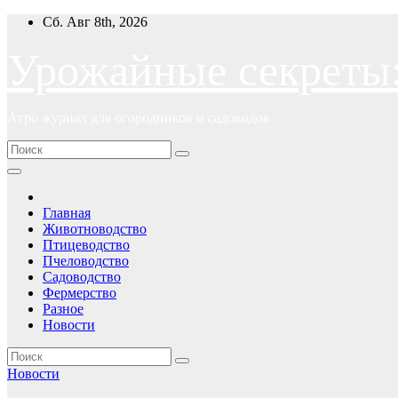
Перейти
Сб. Авг 8th, 2026
к
содержимому
Урожайные секреты
Агро журнал для огородников и садоводов
Главная
Животноводство
Птицеводство
Пчеловодство
Садоводство
Фермерство
Разное
Новости
Новости