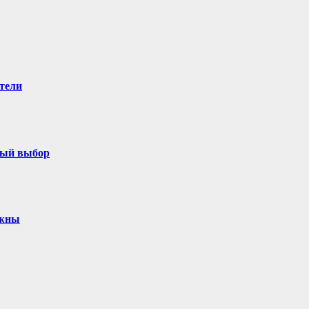
тели
ный выбор
ужны