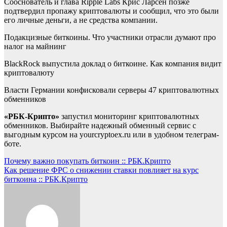
Сооснователь и глава Ripple Labs Крис Ларсен позже
подтвердил пропажу криптовалюты и сообщил, что это были
его личные деньги, а не средства компании.
Подакцизные биткоины. Что участники отрасли думают про
налог на майнинг
BlackRock выпустила доклад о биткоине. Как компания видит
криптовалюту
Власти Германии конфисковали серверы 47 криптовалютных
обменников
«РБК-Крипто»
запустил мониторинг криптовалютных
обменников. Выбирайте надежный обменный сервис с
выгодным курсом на yourcryptoex.ru или в удобном телеграм-
боте.
Навигация
Почему важно покупать биткоин :: РБК.Крипто
Как решение ФРС о снижении ставки повлияет на курс
по
биткоина :: РБК.Крипто
записям