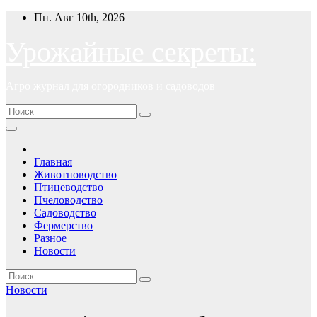
Перейти
Пн. Авг 10th, 2026
к
содержимому
Урожайные секреты:
Агро журнал для огородников и садоводов
Главная
Животноводство
Птицеводство
Пчеловодство
Садоводство
Фермерство
Разное
Новости
Новости