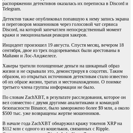
распоряжении детективов оказалась их переписка в Discord и
Telegram.
Детектив также опубликовал попавшую к нему запись экрана
и переговоров мошенников через голосовой чат сервиса
Discord, на которой запечатлен непосредственный момент
кражи и эмоциональная реакция хакеров.
Инцидент произошел 19 августа. Спустя месяц, вечером 18
сентября, двое из трех подозреваемых были арестованы в
Майами и Лос-Анджелесе.
Хакеры тратили похищенные деньги на шикарный образ
жизни и не скрывали это, демонстрируя в соцсетях. Таким
образом, из открытых источников детективам стало известно
об их образе жизни, тратах и местонахождении. О поимке
третьего члена группы информации не было.
По словам ZachXBT, в результате расследования, которое он
вел совместно с двумя другими аналитиками и командой
безопасности Binance, было заморожено более $9 млн, а около
$500 тыс. уже возвращены жертве мошенников.
В начале года ZachXBT обнаружил кражу токенов XRP на
$112 млн с одного из кошельков, связанных с Ripple.