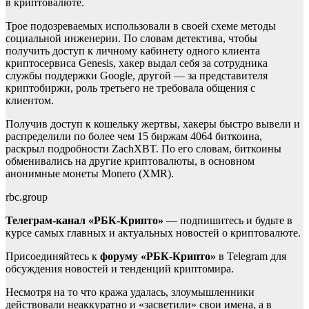
в криптовалюте.
Трое подозреваемых использовали в своей схеме методы
социальной инженерии. По словам детектива, чтобы
получить доступ к личному кабинету одного клиента
криптосервиса Genesis, хакер выдал себя за сотрудника
службы поддержки Google, другой — за представителя
криптобиржи, роль третьего не требовала общения с
клиентом.
Получив доступ к кошельку жертвы, хакеры быстро вывели и
распределили по более чем 15 биржам 4064 биткоина,
раскрыл подробности ZachXBT. По его словам, биткоины
обменивались на другие криптовалюты, в основном
анонимные монеты Monero (XMR).
rbc.group
Телеграм-канал «РБК-Крипто»
— подпишитесь и будьте в
курсе самых главных и актуальных новостей о криптовалюте.
Присоединяйтесь к
форуму «РБК-Крипто»
в Telegram для
обсуждения новостей и тенденций криптомира.
Несмотря на то что кража удалась, злоумышленники
действовали неаккуратно и «засветили» свои имена, а в