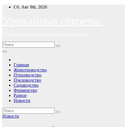
Перейти
Сб. Авг 8th, 2026
к
содержимому
Урожайные секреты:
Агро журнал для огородников и садоводов
Главная
Животноводство
Птицеводство
Пчеловодство
Садоводство
Фермерство
Разное
Новости
Новости