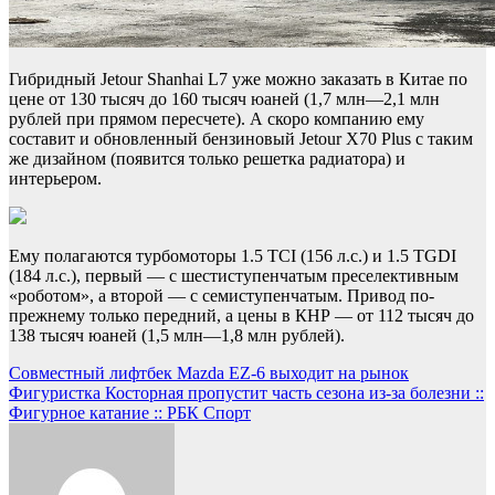
Гибридный Jetour Shanhai L7 уже можно заказать в Китае по
цене от 130 тысяч до 160 тысяч юаней (1,7 млн—2,1 млн
рублей при прямом пересчете). А скоро компанию ему
составит и обновленный бензиновый Jetour X70 Plus с таким
же дизайном (появится только решетка радиатора) и
интерьером.
Ему полагаются турбомоторы 1.5 TCI (156 л.с.) и 1.5 TGDI
(184 л.с.), первый — с шестиступенчатым преселективным
«роботом», а второй — с семиступенчатым. Привод по-
прежнему только передний, а цены в КНР — от 112 тысяч до
138 тысяч юаней (1,5 млн—1,8 млн рублей).
Навигация
Совместный лифтбек Mazda EZ-6 выходит на рынок
Фигуристка Косторная пропустит часть сезона из-за болезни ::
по
Фигурное катание :: РБК Спорт
записям