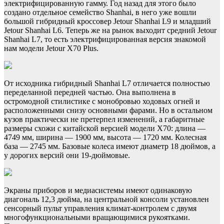
электрифицированную гамму. Год назад для этого было
создано отдельное семейство Shanhai, в него уже вошли
большой гибридный кроссовер Jetour Shanhai L9 и младший
Jetour Shanhai L6. Теперь же на рынок выходит средний Jetour
Shanhai L7, то есть электрифицированная версия знакомой
нам модели Jetour X70 Plus.
От исходника гибридный Shanhai L7 отличается полностью
переделанной передней частью. Она выполнена в
остромодной стилистике с монобровью ходовых огней и
расположенными снизу основными фарами. Но в остальном
кузов практически не претерпел изменений, а габаритные
размеры схожи с китайской версией модели X70: длина —
4749 мм, ширина — 1900 мм, высота — 1720 мм. Колесная
база — 2745 мм. Базовые колеса имеют диаметр 18 дюймов, а
у дорогих версий они 19-дюймовые.
Экраны приборов и медиасистемы имеют одинаковую
диагональ 12,3 дюйма, на центральной консоли установлен
сенсорный пульт управления климат-контролем с двумя
многофункциональными вращающимися рукоятками.