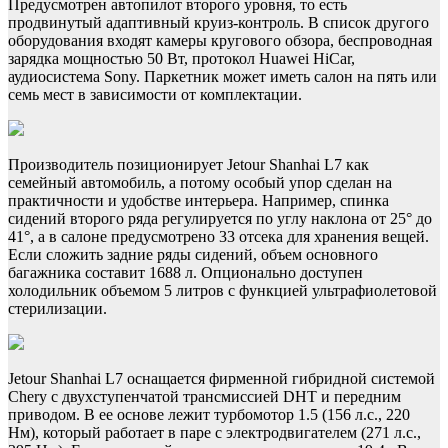
Предусмотрен автопилот второго уровня, то есть
продвинутый адаптивный круиз-контроль. В список другого
оборудования входят камеры кругового обзора, беспроводная
зарядка мощностью 50 Вт, протокол Huawei HiCar,
аудиосистема Sony. Паркетник может иметь салон на пять или
семь мест в зависимости от комплектации.
Производитель позиционирует Jetour Shanhai L7 как
семейный автомобиль, а потому особый упор сделан на
практичности и удобстве интерьера. Например, спинка
сидений второго ряда регулируется по углу наклона от 25° до
41°, а в салоне предусмотрено 33 отсека для хранения вещей.
Если сложить задние ряды сидений, объем основного
багажника составит 1688 л. Опционально доступен
холодильник объемом 5 литров с функцией ультрафиолетовой
стерилизации.
Jetour Shanhai L7 оснащается фирменной гибридной системой
Chery с двухступенчатой трансмиссией DHT и передним
приводом. В ее основе лежит турбомотор 1.5 (156 л.с., 220
Нм), который работает в паре с электродвигателем (271 л.с.,