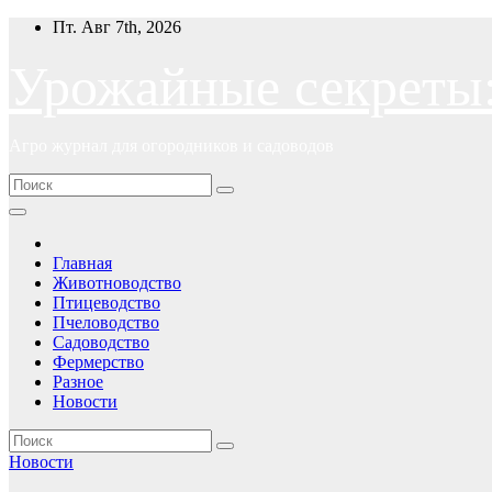
Перейти
Пт. Авг 7th, 2026
к
содержимому
Урожайные секреты
Агро журнал для огородников и садоводов
Главная
Животноводство
Птицеводство
Пчеловодство
Садоводство
Фермерство
Разное
Новости
Новости