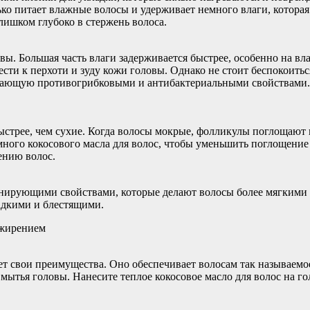
ко питает влажные волосы и удерживает немного влаги, которая 
лишком глубоко в стержень волоса.
. Большая часть влаги задерживается быстрее, особенно на вла
ти к перхоти и зуду кожи головы. Однако не стоит беспокоиться
адающую противогрибковыми и антибактериальными свойствами. 
стрее, чем сухие. Когда волосы мокрые, фолликулы поглощают вс
емного кокосового масла для волос, чтобы уменьшить поглощени
ению волос.
онирующими свойствами, которые делают волосы более мягкими
ладкими и блестящими.
ожирением
т свои преимущества. Оно обеспечивает волосам так называемо
я мытья головы. Нанесите теплое кокосовое масло для волос на