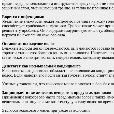
пряди перед использованием инструментов для укладки не толь
защитный слой, уменьшающий трение. И тепло не проникает с
Борется с инфекциями
Увеличение влажности может напрямую повлиять на кожу головы
способствует грибковым инфекциям. Грибок также может привес
решает эту проблему. Оно содержит лауриновую кислоту, обл
перхоти и накопления кожного сала.
Остановит выпадение волос
Влажные волосы легко повреждаются, да и ломаются гораздо бы
торчат и становятся более склонными к ломкости. Нанесите н
статического электричества и, следовательно, меньшему выпад
Действует как несмываемый кондиционер
Кокосовое масло для волос обладает впечатляющими кондици
волос. Если нанести его после мытья головы, волосы станут г
Ученые установили, что кокосовое масло помогает в борьбе с 
Защищщает от химических веществ в продуктах для волос
Применение кокосового масла перед мытьем головы также имее
веществам в шампуне изменять текстуру и силу волос во врем
5 плюсов кокосового масла при уходе за волосами