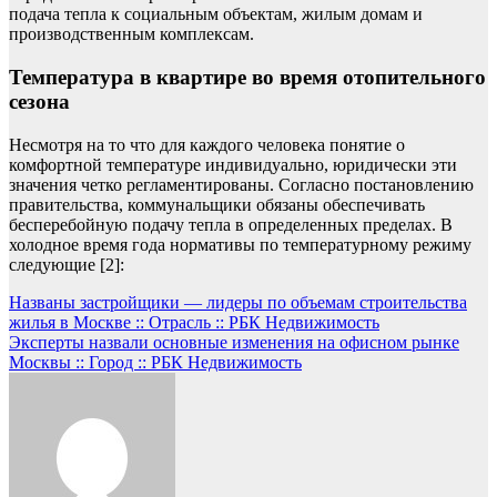
подача тепла к социальным объектам, жилым домам и
производственным комплексам.
Температура в квартире во время отопительного
сезона
Несмотря на то что для каждого человека понятие о
комфортной температуре индивидуально, юридически эти
значения четко регламентированы. Согласно постановлению
правительства, коммунальщики обязаны обеспечивать
бесперебойную подачу тепла в определенных пределах. В
холодное время года нормативы по температурному режиму
следующие [2]:
Навигация
Названы застройщики — лидеры по объемам строительства
жилья в Москве :: Отрасль :: РБК Недвижимость
по
Эксперты назвали основные изменения на офисном рынке
записям
Москвы :: Город :: РБК Недвижимость