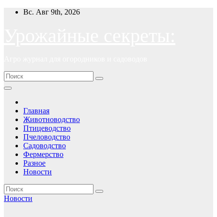
Перейти
Вс. Авг 9th, 2026
к
содержимому
Урожайные секреты:
Агро журнал для огородников и садоводов
Главная
Животноводство
Птицеводство
Пчеловодство
Садоводство
Фермерство
Разное
Новости
Новости