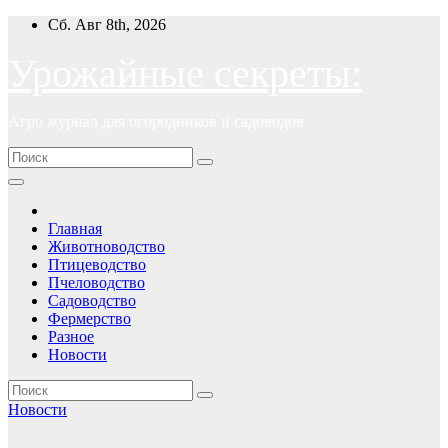
Перейти
Сб. Авг 8th, 2026
к
содержимому
Урожайные секреты:
Агро журнал для огородников и садоводов
Главная
Животноводство
Птицеводство
Пчеловодство
Садоводство
Фермерство
Разное
Новости
Новости