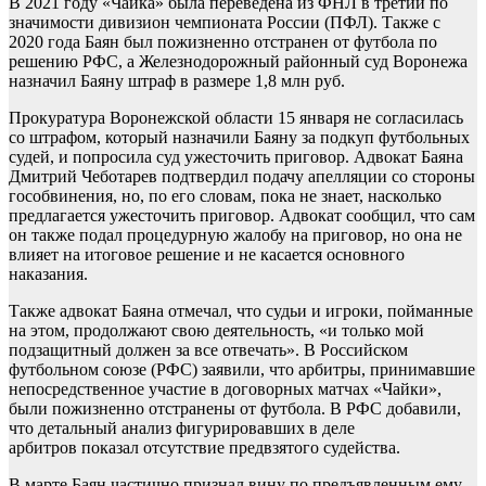
В 2021 году «Чайка» была переведена из ФНЛ в третий по
значимости дивизион чемпионата России (ПФЛ). Также с
2020 года Баян был пожизненно отстранен от футбола по
решению РФС, а Железнодорожный районный суд Воронежа
назначил Баяну штраф в размере 1,8 млн руб.
Прокуратура Воронежской области 15 января не согласилась
со штрафом, который назначили Баяну за подкуп футбольных
судей, и попросила суд ужесточить приговор. Адвокат Баяна
Дмитрий Чеботарев подтвердил подачу апелляции со стороны
гособвинения, но, по его словам, пока не знает, насколько
предлагается ужесточить приговор. Адвокат сообщил, что сам
он также подал процедурную жалобу на приговор, но она не
влияет на итоговое решение и не касается основного
наказания.
Также адвокат Баяна отмечал, что судьи и игроки, пойманные
на этом, продолжают свою деятельность, «и только мой
подзащитный должен за все отвечать». В Российском
футбольном союзе (РФС) заявили, что арбитры, принимавшие
непосредственное участие в договорных матчах «Чайки»,
были пожизненно отстранены от футбола. В РФС добавили,
что детальный анализ фигурировавших в деле
арбитров показал отсутствие предвзятого судейства.
В марте Баян частично признал вину по предъявленным ему