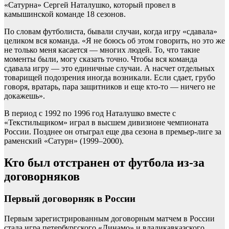
«Сатурна» Сергей Наталушко, который провел в
камышинской команде 18 сезонов.
По словам футболиста, бывали случаи, когда игру «сдавала»
целиком вся команда. «Я не боюсь об этом говорить, но это же
не только меня касается — многих людей. То, что такие
моменты были, могу сказать точно. Чтобы вся команда
сдавала игру — это единичные случаи. А насчет отдельных
товарищей подозрения иногда возникали. Если сдает, грубо
говоря, вратарь, пара защитников и еще кто-то — ничего не
докажешь».
В период с 1992 по 1996 год Наталушко вместе с
«Текстильщиком» играл в высшем дивизионе чемпионата
России. Позднее он отыграл еще два сезона в премьер-лиге за
раменский «Сатурн» (1999–2000).
Кто был отстранен от футбола из-за
договорняков
Первый договорняк в России
Первым зарегистрированным договорным матчем в России
стала игра петербургского «Динамо» и владикавказского