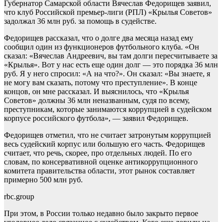
Губернатор Самарской области Вячеслав Федорищев заявил,
что клуб Российской премьер-лиги (РПЛ) «Крылья Советов»
задолжал 36 млн руб. за помощь в судействе.
Федорищев рассказал, что о долге два месяца назад ему
сообщил один из функционеров футбольного клуба. «Он
сказал: «Вячеслав Андреевич, вы там долги пересчитываете за
«Крылья». Вот у нас есть еще один долг — это порядка 36 млн
руб. Я у него спросил: «А на что?». Он сказал: «Вы знаете, я
не могу вам сказать, потому что преступление». В конце
концов, он мне рассказал. И выяснилось, что «Крылья
Советов» должны 36 млн неназванным, судя по всему,
преступникам, которые занимаются коррупцией в судейском
корпусе российского футбола», — заявил Федорищев.
Федорищев отметил, что не считает затронутым коррупцией
весь судейский корпус или большую его часть. Федорищев
считает, что речь, скорее, про отдельных людей. По его
словам, по консервативной оценке антикоррупционного
комитета правительства области, этот рынок составляет
примерно 500 млн руб.
rbc.group
При этом, в России только недавно было закрыто первое