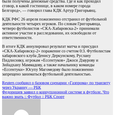
были получены денежные средства. Где и как проходил
сговор, в какой гостинице, в каком номере города
Белгород», — говорил глава КДК Артур Григорьянц.
КДК РФС 26 апреля пожизненно отстранил от футбольной
деятельности четырех игроков. По словам Григорьянца,
четверо футболистов «СКА‑Хабаровска‑2» принимали
активное участие в расследовании, их освободили от
ответственности.
В итоге КДК аннулировал результат матча и присудил
«СКА‑Хабаровску-2» поражение со счетом 0:3. Футболистам
хабаровского клуба Денису Деркунскому, Руслану
Пидлисняку, игрокам «Ессентуков» Джоси Дзаурову и
Зийадхану Маммадову, а также начальнику команды
«Ессентуки» Юсупу Магомедову было пожизненно
запрещено заниматься футбольной деятельностью.
Навигация
Reuters сообщил о базовом сценарии «Газпрома» по транзиту
через Украину — РБК
по
Федорищев заявил о коррупционной системе в футболе. Что
записям
важно знать :: Футбол :: РБК Спорт