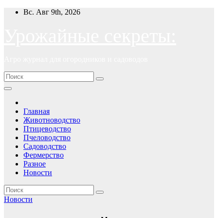
Перейти
Вс. Авг 9th, 2026
к
содержимому
Урожайные секреты:
Агро журнал для огородников и садоводов
Главная
Животноводство
Птицеводство
Пчеловодство
Садоводство
Фермерство
Разное
Новости
Новости