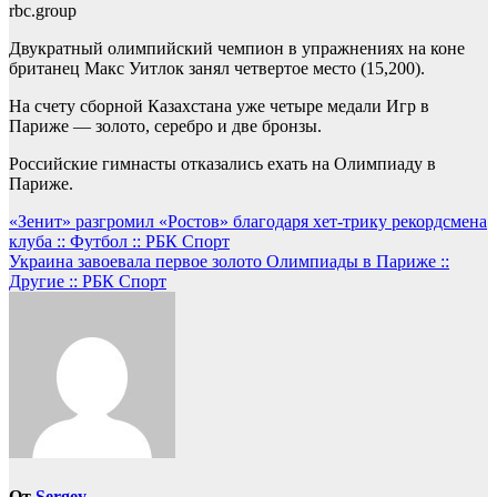
rbc.group
Двукратный олимпийский чемпион в упражнениях на коне
британец Макс Уитлок занял четвертое место (15,200).
На счету сборной Казахстана уже четыре медали Игр в
Париже — золото, серебро и две бронзы.
Российские гимнасты отказались ехать на Олимпиаду в
Париже.
Навигация
«Зенит» разгромил «Ростов» благодаря хет-трику рекордсмена
клуба :: Футбол :: РБК Спорт
по
Украина завоевала первое золото Олимпиады в Париже ::
записям
Другие :: РБК Спорт
От
Sergey