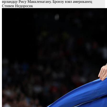
ирландцу Рису Маккленагану. Бронзу взял американец
Стивен Недоросик