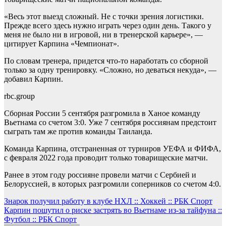
«Весь этот выезд сложный. Не с точки зрения логистики.
Прежде всего здесь нужно играть через один день. Такого у
меня не было ни в игровой, ни в тренерской карьере», —
цитирует Карпина «Чемпионат».
По словам тренера, придется что-то наработать со сборной
только за одну тренировку. «Сложно, но деваться некуда», —
добавил Карпин.
rbc.group
Сборная России 5 сентября разгромила в Ханое команду
Вьетнама со счетом 3:0. Уже 7 сентября россиянам предстоит
сыграть там же против команды Таиланда.
Команда Карпина, отстраненная от турниров УЕФА и ФИФА,
с февраля 2022 года проводит только товарищеские матчи.
Ранее в этом году россияне провели матчи с Сербией и
Белоруссией, в которых разгромили соперников со счетом 4:0.
Навигация
Знарок получил работу в клубе НХЛ :: Хоккей :: РБК Спорт
Карпин пошутил о риске застрять во Вьетнаме из-за тайфуна ::
по
Футбол :: РБК Спорт