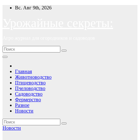
Перейти
Вс. Авг 9th, 2026
к
содержимому
Урожайные секреты:
Агро журнал для огородников и садоводов
Главная
Животноводство
Птицеводство
Пчеловодство
Садоводство
Фермерство
Разное
Новости
Новости