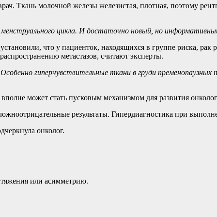
 врач. Ткань молочной железы железистая, плотная, поэтому ре
ь менструального цикла. И достаточно новый, но информативн
становили, что у пациенток, находящихся в группе риска, рак р
 распространению метастазов, считают эксперты.
 Особенно гиперчувствительные ткани в груди пременопаузных 
 вполне может стать пусковым механизмом для развития онколог
ожноотрицательные результаты. Гипердиагностика при выполне
дчеркнула онколог.
втяжения или асимметрию.