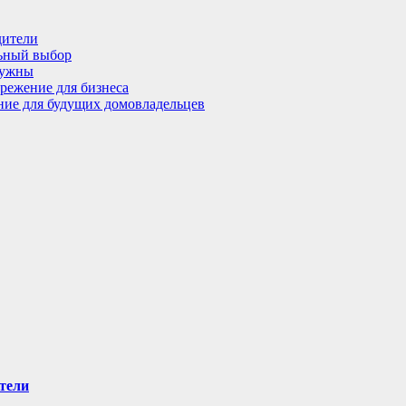
дители
льный выбор
нужны
режение для бизнеса
ение для будущих домовладельцев
тели