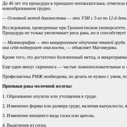
До 40 лет эта процедура в принципе непоказательна, отметила
новообразования трудно.
— Основной метод диагностики — это УЗИ с 5-го по 12-й ден
Исследования, проведенные при Гронингенском университете, у
Процедура не только увеличивает риск рака, но и способствует
— Маммография — это канцерогенное облучение тканей груди.
она себя подвергает опасности,
— объясняет Магомедова.
Кроме того, это достаточно болезненный метод, и микротравма
Еще один минус скрининга — частые ложноположительные и л
Профилактика РМЖ необходима, но делать ее нужно с умом, по
Признаки рака молочной железы:
1. Образование опухоли или утолщения в груди.
2. Изменение формы или размера груди, включая выпуклости, 
3. Изменение внешнего вида соска или ареолы.
4. Выделения из соска.