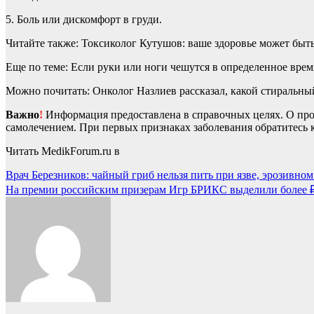
5. Боль или дискомфорт в груди.
Читайте также: Токсиколог Кутушов: ваше здоровье может быт
Еще по теме: Если руки или ноги чешутся в определенное врем
Можно почитать: Онколог Назлиев рассказал, какой стиральны
Важно
!
Информация предоставлена в справочных целях. О прот
самолечением. При первых признаках заболевания обратитесь к
Читать MedikForum.ru в
Навигация
Врач Березников: чайный гриб нельзя пить при язве, эрозивном
На премии российским призерам Игр БРИКС выделили более ₽2
по
записям