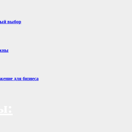
ный выбор
ужны
жение для бизнеса
ы: