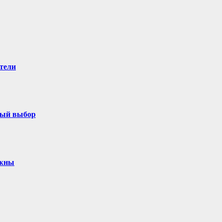
тели
ный выбор
ужны