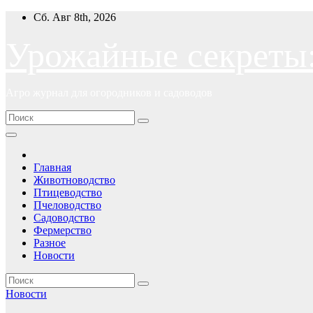
Перейти
Сб. Авг 8th, 2026
к
содержимому
Урожайные секреты
Агро журнал для огородников и садоводов
Главная
Животноводство
Птицеводство
Пчеловодство
Садоводство
Фермерство
Разное
Новости
Новости