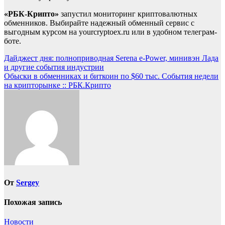
«РБК-Крипто»
запустил мониторинг криптовалютных
обменников. Выбирайте надежный обменный сервис с
выгодным курсом на yourcryptoex.ru или в удобном телеграм-
боте.
Навигация
Дайджест дня: полноприводная Serena e-Power, минивэн Лада
и другие события индустрии
по
Обыски в обменниках и биткоин по $60 тыс. События недели
записям
на крипторынке :: РБК.Крипто
От
Sergey
Похожая запись
Новости