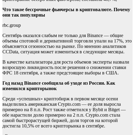
Что такое бессрочные фьючерсы в криптовалюте. Почему
они так популярны
rbc.group
Сентябрь оказался слабым не только для Binance — общие
объемы спотовой и деривативной торговли упали на 17%, это
объясняется сезонностью на рынке. По мнению аналитиков
CCData, ситуация может измениться в следующие месяцы.
В качестве катализатора для роста объемов эксперты назвали
возросшую ликвидность после решения о снижении ставки
ФРС 18 сентября, а также предстоящие выборы в США.
Год назад Binance сообщила об уходе из России. Как
изменился крипторынок
Среди «успешных» криптобирж в первом месяце осени
выделились американская Crypto.com — ее доля выросла
примерно на 8 п.п. Рост также отметился у Bybit и Bitget —
обе нарастили долю примерно на 2 п.п.
Crypto.com стала
самой быстрорастущей биржей, доля торгов на которой
достигла 10,5% от всего крипторынка в сентябре.