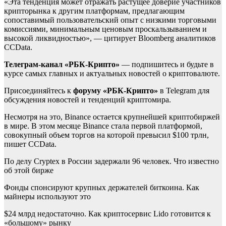
«Эта тенденция может отражать растущее доверие участников
крипторынка к другим платформам, предлагающим
сопоставимый пользовательский опыт с низкими торговыми
комиссиями, минимальным ценовым проскальзыванием и
высокой ликвидностью», — цитирует Bloomberg аналитиков
CCData.
Телеграм-канал «РБК-Крипто»
— подпишитесь и будьте в
курсе самых главных и актуальных новостей о криптовалюте.
Присоединяйтесь к
форуму «РБК-Крипто»
в Telegram для
обсуждения новостей и тенденций криптомира.
Несмотря на это, Binance остается крупнейшей криптобиржей
в мире. В этом месяце Binance стала первой платформой,
совокупный объем торгов на которой превысил $100 трлн,
пишет CCData.
По делу Cryptex в России задержали 96 человек. Что известно
об этой бирже
Фонды спонсируют крупных держателей биткоина. Как
майнеры используют это
$24 млрд недостаточно. Как криптосервис Lido готовится к
«большому» рынку