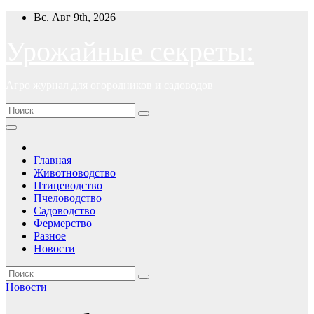
Перейти
Вс. Авг 9th, 2026
к
содержимому
Урожайные секреты:
Агро журнал для огородников и садоводов
Главная
Животноводство
Птицеводство
Пчеловодство
Садоводство
Фермерство
Разное
Новости
Новости