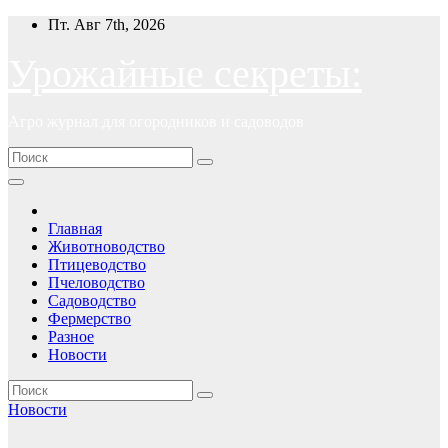
Перейти
Пт. Авг 7th, 2026
к
содержимому
Урожайные секреты:
Агро журнал для огородников и садоводов
Главная
Животноводство
Птицеводство
Пчеловодство
Садоводство
Фермерство
Разное
Новости
Новости