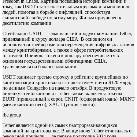
Freedom in Chaos. Картина посвящена истории компании и
тому, как USDT стал «спасательным кругом» для миллионов
людей, помогая в борьбе с инфляцией, способствуя
финансовой свободе по всему миру. Фильм приурочен к
десятилетию компании.
Стейблкоин USDT — флагманский продукт компании Tether,
привязанный к курсу доллара США. В основном он
используется трейдерами для перемещения цифровых активов
между криптобиржами, а также в сфере потребительских
платежей. Привязка токена к доллару обеспечивается в
основном государственными облигациями США,
хранящимися на балансе компании.
USDT занимает третью строчку в рейтинге крупнейших по
капитализации криптовалют с показателем почти $120 млрд,
по
данным Coingecko на начало октября. В продуктовую
линейку стейблкоинов от Tether также включены токены
EURT (привязанный к евро), CNHT (офшорный юань), MXNT
(мексиканский песо), XAUT (унция золота).
rbc.group
Tether является одной из самых быстроразвивающихся
компаний на крипторынке. В конце июля Tether отчиталась о
рекордной прибыли — за первое полугодие 2024 года