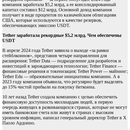
компания заработала $5,2 млрд, а ее консолидированный
капитал составил $12 млрд. Основной доход компания
получает в виде процентов по казначейским облигациям
США, которые используются в качестве резервов,
обеспечивающих эмиссию USDT.
Tether заработала рекордные $5,2 млрд. Чем обеспечены
USDT
В апреле 2024 года Tether заявила о выходе «за рамки
стейблкоинов», представив четыре направления для
расширения: Tether Data — подразделение для разработок и
инвестиций в зарождающиеся технологии; Tether Finance —
финансовые решения и токенизация; Tether Power — майнинг;
Tether Edu — образовательные инициативы компании. А в
2023 году компания объявила, что регулярно будет выделять
до 15% чистой прибыли на покупку биткоина.
10 лет назад Tether создала компанию с целью обеспечить
финансовую доступность миллиардам людей, в первую
очередь живущих в развивающихся странах, которые не могут
иметь банковские счета или живут в странах с высоким
уровнем инфляции,
написал генеральный директор Tether в X
Паоло Ардоино.