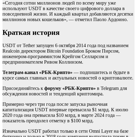
«Сегодня сотни миллионов людей по всему миру уже
используют
USDT в качестве своего цифрового доллара в
повседневной жизни. И каждый квартал добавляются десятки
миллионов новых кошельков», — отметил Паоло Ардоино.
Краткая история
USDT от Tether запущен 6 октября 2014 года под названием
Realcoin директором Bitcoin Foundation Броком Пирсом,
инженером-программистом Крейгом Селларсом и
предпринимателем Ривом Коллинзом.
Телеграм-канал «РБК-Крипто»
— подпишитесь и будьте в
курсе самых главных и актуальных новостей о криптовалюте.
Присоединяйтесь к
форуму «РБК-Крипто»
в Telegram для
обсуждения новостей и тенденций криптомира.
Примерно через три года после запуска рыночная
капитализация USDT впервые превысила $1 млрд. К июлю
2020 года она превысила $10 млрд, в марте 2024 года —
показатель преодолел отметку в $100 млрд.
Изначально USDT работал только в сети Omni Layer на базе
биткоина и только в 2018 году компания выпустила токен в