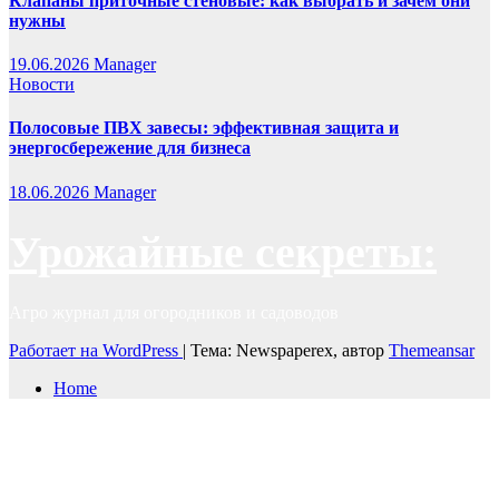
Клапаны приточные стеновые: как выбрать и зачем они
нужны
19.06.2026
Manager
Новости
Полосовые ПВХ завесы: эффективная защита и
энергосбережение для бизнеса
18.06.2026
Manager
Урожайные секреты:
Агро журнал для огородников и садоводов
Работает на WordPress
|
Тема: Newspaperex, автор
Themeansar
Home