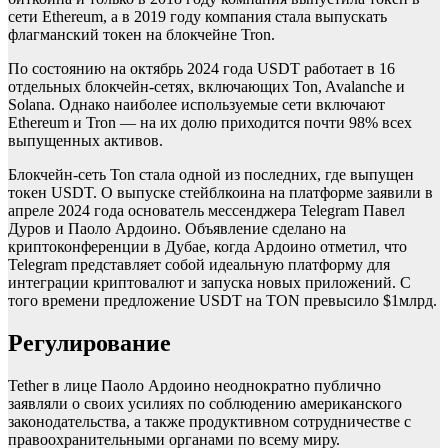
сети Ethereum, а в 2019 году компания стала выпускать
флагманский токен на блокчейне Tron.
По состоянию на октябрь 2024 года USDT работает в 16
отдельных блокчейн-сетях, включающих Ton, Avalanche и
Solana. Однако наиболее используемые сети включают
Ethereum и Tron — на их долю приходится почти 98% всех
выпущенных активов.
Блокчейн-сеть Ton стала одной из последних, где выпущен
токен USDT. О выпуске стейблкоина на платформе заявили в
апреле 2024 года основатель мессенджера Telegram Павел
Дуров и Паоло Ардоино. Объявление сделано на
криптоконференции в Дубае, когда Ардоино отметил, что
Telegram представляет собой идеальную платформу для
интеграции криптовалют и запуска новых приложений. С
того времени предложение USDT на TON превысило $1млрд.
Регулирование
Tether в лице Паоло
Ардоино неоднократно публично
заявляли о своих усилиях по соблюдению американского
законодательства, а также продуктивном сотрудничестве с
правоохранительными органами по всему миру.