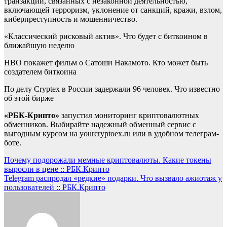
транзакций, связанных с незаконной деятельностью,
включающей терроризм, уклонение от санкций, кражи, взлом,
киберпреступность и мошенничество.
«Классический рисковый актив». Что будет с биткоином в
ближайшую неделю
HBO покажет фильм о Сатоши Накамото. Кто может быть
создателем биткоина
По делу Cryptex в России задержали 96 человек. Что известно
об этой бирже
«РБК-Крипто»
запустил мониторинг криптовалютных
обменников. Выбирайте надежный обменный сервис с
выгодным курсом на yourcryptoex.ru или в удобном телеграм-
боте.
Навигация
Почему подорожали мемные криптовалюты. Какие токены
выросли в цене :: РБК.Крипто
по
Telegram распродал «редкие» подарки. Что вызвало ажиотаж у
записям
пользователей :: РБК.Крипто