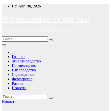
Перейти
Пт. Авг 7th, 2026
к
содержимому
Урожайные секреты:
Агро журнал для огородников и садоводов
Главная
Животноводство
Птицеводство
Пчеловодство
Садоводство
Фермерство
Разное
Новости
Новости