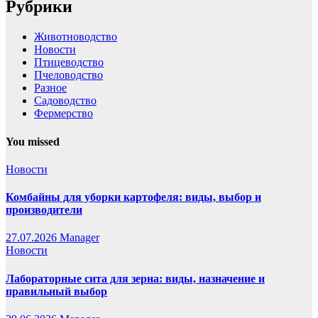
Рубрики
Животноводство
Новости
Птицеводство
Пчеловодство
Разное
Садоводство
Фермерство
You missed
Новости
Комбайны для уборки картофеля: виды, выбор и
производители
27.07.2026
Manager
Новости
Лабораторные сита для зерна: виды, назначение и
правильный выбор