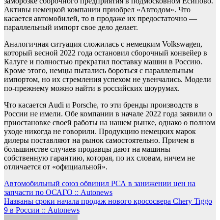
заморозке сборочного предприятия в подмосковном Есипово.
Активы немецкой компании приобрел «Автодом». Что
касается автомобилей, то в продаже их предостаточно —
параллельный импорт свое дело делает.
Аналогичная ситуация сложилась с немецким Volkswagen,
который весной 2022 года остановил сборочный конвейер в
Калуге и полностью прекратил поставку машин в Россию.
Кроме этого, немцы пытались бороться с параллельным
импортом, но их стремления успехом не увенчались. Модели
по-прежнему можно найти в российских шоурумах.
Что касается Audi и Porsche, то эти бренды производств в
России не имели. Обе компании в начале 2022 года заявили о
приостановке своей работы на нашем рынке, однако о полном
уходе никогда не говорили. Продукцию немецких марок
дилеры поставляют на рынок самостоятельно. Причем в
большинстве случаев продавцы дают на машины
собственную гарантию, которая, по их словам, ничем не
отличается от «официальной».
Навигация
Автомобильный союз обвинил РСА в занижении цен на
запчасти по ОСАГО :: Autonews
по
Названы сроки начала продаж нового крососвера Chery Tiggo
записям
9 в России :: Autonews