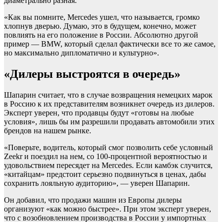
диаметрально разная.
«Как вы помните, Mercedes ушел, что называется, громко
хлопнув дверью. Думаю, это в будущем, конечно, может
повлиять на его положение в России. Абсолютно другой
пример — BMW, который сделал фактически все то же самое,
но максимально дипломатично и культурно».
«Дилеры выстроятся в очередь»
Шапарин считает, что в случае возвращения немецких марок
в Россию к их представителям возникнет очередь из дилеров.
Эксперт уверен, что продавцы будут «готовы на любые
условия», лишь бы им разрешили продавать автомобили этих
брендов на нашем рынке.
«Поверьте, водитель, который смог позволить себе условный
Zeekr и поездил на нем, со 100-процентной вероятностью и
удовольствием пересядет на Mercedes. Если камбэк случится,
«китайцам» предстоит серьезно подвинуться в ценах, дабы
сохранить лояльную аудиторию», — уверен Шапарин.
Он добавил, что продажи машин из Европы дилеры
организуют «как можно быстрее». При этом эксперт уверен,
что с возобновлением производства в России у импортных