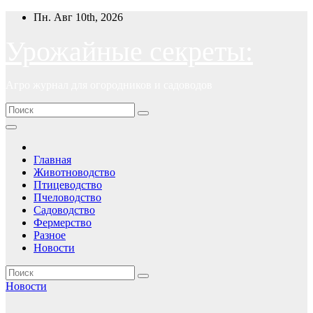
Перейти
Пн. Авг 10th, 2026
к
содержимому
Урожайные секреты:
Агро журнал для огородников и садоводов
Главная
Животноводство
Птицеводство
Пчеловодство
Садоводство
Фермерство
Разное
Новости
Новости