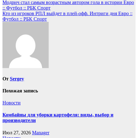
Навигация
Модрич стал самым возрастным автором гола в истории Евро
:: Футбол :: РБК Спорт
по
Кто из игроков РПЛ выйдет в плей-офф. Интриги дня Евро ::
записям
Футбол :: РБК Спорт
От
Sergey
Похожая запись
Новости
Комбайны для уборки картофеля: виды, выбор и
производители
Июл 27, 2026
Manager