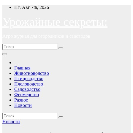
Перейти
Пт. Авг 7th, 2026
к
содержимому
Урожайные секреты:
Агро журнал для огородников и садоводов
Главная
Животноводство
Птицеводство
Пчеловодство
Садоводство
Фермерство
Разное
Новости
Новости