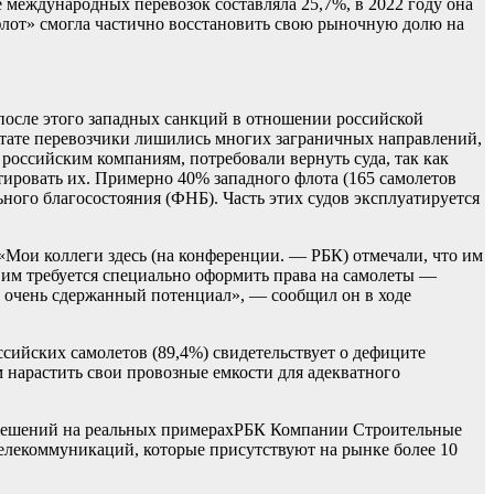
 международных перевозок составляла 25,7%, в 2022 году она
флот» смогла частично восстановить свою рыночную долю на
 после этого западных санкций в отношении российской
льтате перевозчики лишились многих заграничных направлений,
российским компаниям, потребовали вернуть суда, так как
тировать их. Примерно 40% западного флота (165 самолетов
ного благосостояния (ФНБ). Часть этих судов эксплуатируется
Мои коллеги здесь (на конференции. — РБК) отмечали, что им
 им требуется специально оформить права на самолеты —
ь очень сдержанный потенциал», — сообщил он в ходе
сийских самолетов (89,4%) свидетельствует о дефиците
нарастить свои провозные емкости для адекватного
решений на реальных примерах
РБК Компании Строительные
лекоммуникаций, которые присутствуют на рынке более 10