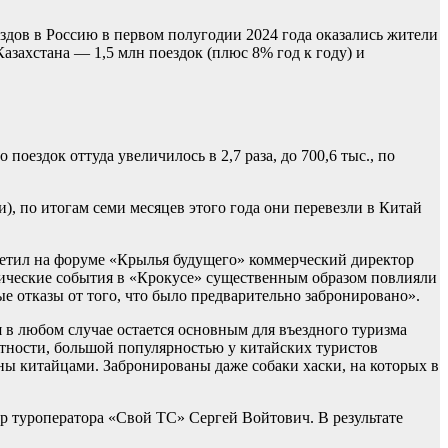
здов в Россию в первом полугодии 2024 года оказались жители
захстана — 1,5 млн поездок (плюс 8% год к году) и
поездок оттуда увеличилось в 2,7 раза, до 700,6 тыс., по
, по итогам семи месяцев этого года они перевезли в Китай
тметил на форуме «Крылья будущего» коммерческий директор
гические события в «Крокусе» существенным образом повлияли
е отказы от того, что было предварительно забронировано».
 в любом случае остается основным для въездного туризма
стности, большой популярностью у китайских туристов
ны китайцами. Забронированы даже собаки хаски, на которых в
ор туроператора «Свой ТС» Сергей Войтович. В результате