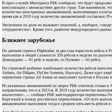
В пресс-службе Минтранса РБК сообщили, что будут продолжат
консультации с авиавластями других стран. Там напомнили, что
количество иностранных авиакомпаний, выполняющих полеты в
время как в 2019 году количество авиакомпаний составляло 95
Увеличение их доли не вызывает опасений, а, наоборот, «свид
сотрудничества». Кроме того, развитие международного рынка
Ближнее зарубежье
По данным сервиса Flightradar, за два года нарастили рейсы в
выполняли в общей сложности 350 рейсов в неделю по различн
Домодедово — 81 рейс в неделю, из Пулково — 63 рейса.
По страновой разбивке наибольшее количество рейсов выполняло
Airlines, Air Dilijans, FlyOne Armenia, Hayways). Далее идут аз
перевозчик страны Air Astana не выполняет полетов в Россию и
Из указанных авиакомпаний на запрос РБК ответили только в Av
направлениям, что и в 2023-м. В 2019 году количество выпол
аналогично», — сообщил РБК замгендиректора перевозчика Гео
Киргизией в пользу российских перевозчиков. «От всех выпол
авиакомпании выполняли тогда в среднем пять-шесть рейсов в 