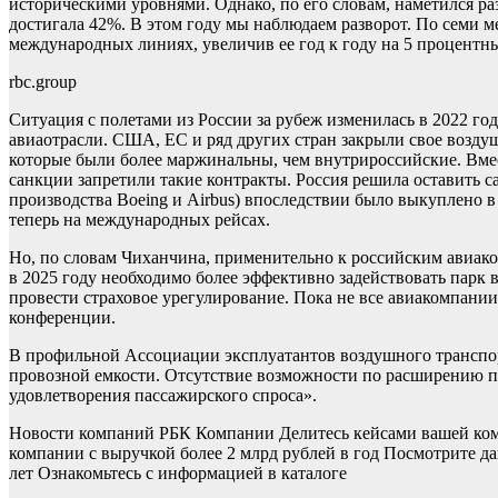
историческими уровнями. Однако, по его словам, наметился ра
достигала 42%. В этом году мы наблюдаем разворот. По семи 
международных линиях, увеличив ее год к году на 5 процентн
rbc.group
Ситуация с полетами из России за рубеж изменилась в 2022 го
авиаотрасли. США, ЕС и ряд других стран закрыли свое возду
которые были более маржинальны, чем внутрироссийские. Вмест
санкции запретили такие контракты. Россия решила оставить с
производства Boeing и Airbus) впоследствии было выкуплено в
теперь на международных рейсах.
Но, по словам Чиханчина, применительно к российским авиак
в 2025 году необходимо более эффективно задействовать парк
провести страховое урегулирование. Пока не все авиакомпани
конференции.
В профильной Ассоциации эксплуатантов воздушного транспорт
провозной емкости. Отсутствие возможности по расширению па
удовлетворения пассажирского спроса».
Новости компаний РБК Компании Делитесь кейсами вашей ком
компании с выручкой более 2 млрд рублей в год Посмотрите да
лет Ознакомьтесь с информацией в каталоге