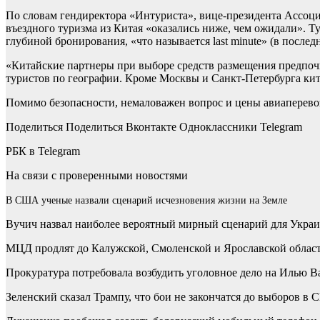
По словам гендиректора «Интуриста», вице-президента Ассоц
въездного туризма из Китая «оказались ниже, чем ожидали». Т
глубиной бронирования, «что называется last minute» (в после
«Китайские партнеры при выборе средств размещения предпоч
туристов по географии. Кроме Москвы и Санкт-Петербурга ки
Помимо безопасности, немаловажен вопрос и цены авиаперево
Поделиться
Поделиться Вконтакте Одноклассники Telegram
РБК в Telegram
На связи с проверенными новостями
В США ученые назвали сценарий исчезновения жизни на Земле
Вучич назвал наиболее вероятный мирный сценарий для Укра
МЦД продлят до Калужской, Смоленской и Ярославской облас
Прокуратура потребовала возбудить уголовное дело на Илью В
Зеленский сказал Трампу, что бои не закончатся до выборов в