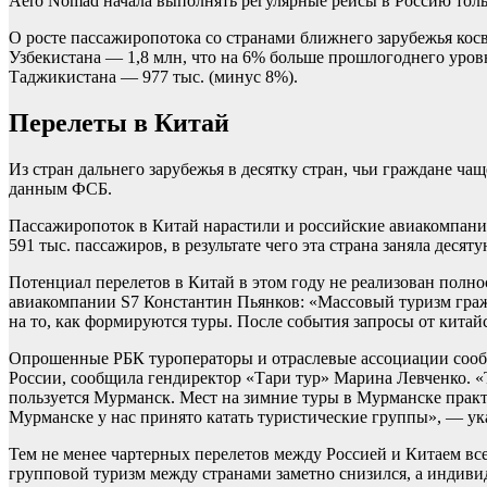
Aero Nomad начала выполнять регулярные рейсы в Россию тольк
О росте пассажиропотока со странами ближнего зарубежья косв
Узбекистана — 1,8 млн, что на 6% больше прошлогоднего уров
Таджикистана — 977 тыс. (минус 8%).
Перелеты в Китай
Из стран дальнего зарубежья в десятку стран, чьи граждане чащ
данным ФСБ.
Пассажиропоток в Китай нарастили и российские авиакомпании
591 тыс. пассажиров, в результате чего эта страна заняла дес
Потенциал перелетов в Китай в этом году не реализован полно
авиакомпании S7 Константин Пьянков: «Массовый туризм граж
на то, как формируются туры. После события запросы от китай
Опрошенные РБК туроператоры и отраслевые ассоциации сообщи
России, сообщила гендиректор «Тари тур» Марина Левченко. «Т
пользуется Мурманск. Мест на зимние туры в Мурманске практ
Мурманске у нас принято катать туристические группы», — ук
Тем не менее чартерных перелетов между Россией и Китаем все
групповой туризм между странами заметно снизился, а индиви