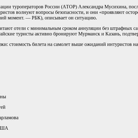
иации туроператоров России (АТОР) Александра Мусихина, посл
уристов волнуют вопросы безопасности, и они «проявляют остор
дний момент. — РБК), описывает он ситуацию.
итают отели с минимальным сроком аннуляции без штрафных са
тайские туристы активно бронируют Мурманск и Казань, подтве
зки: стоимость билета на самолет выше ожиданий интуристов н
ины
тей
арламова
 США