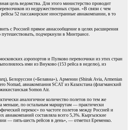
ная цель ведомства. Для этого министерство проводит
перевозчиков из недружественных стран. «В связи с чем
 рейсы 52 пассажирские иностранные авиакомпании, в то
овить с Россией прямое авиасообщение в целях расширения
о путешествовать, подчеркнули в Минтрансе.
х московских аэропортов и Пулково перевозчики из этих стран
полнялось ими из Внуково (153 рейса в неделю), из
q), Белоруссии («Белавиа»), Армении (Shirak Avia, Armenian
c и Aero Nomad, авиакомпания SCAT из Казахстана (флагманский
джикистанская Somon Air.
рактически аналогичное количество полетов по тем же
аза меньше, по остальным маршрутам — практически
офический перекос» по частоте полетов между Россией и
их авиакомпаний составляла всего 5,3%. Кыргызские
нии — пять-шесть рейсов в день», — отметил Еременко.