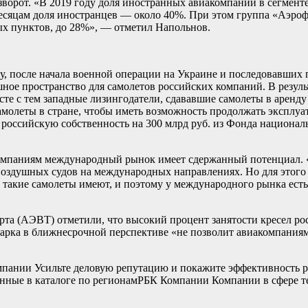
зворот. «В 2019 году доля иностранных авиакомпаний в сегменте
месяцам доля иностранцев — около 40%. При этом группа «Аэро
ых пунктов, до 28%», — отметил Напольнов.
ду, после начала военной операции на Украине и последовавших
шное пространство для самолетов российских компаний. В резу
е с тем западные лизингодатели, сдававшие самолеты в аренду 
амолеты в стране, чтобы иметь возможность продолжать эксплуа
 российскую собственность на 300 млрд руб. из Фонда националь
омпаниям международный рынок имеет сдержанный потенциал. «
 воздушных судов на международных направлениях. Но для этого
и такие самолеты имеют, и поэтому у международного рынка ест
а (АЭВТ) отметили, что высокий процент занятости кресел рос
рка в ближнесрочной перспективе «не позволит авиакомпаниям 
пании Усильте деловую репутацию и покажите эффективность 
нные в каталоге по регионам
РБК Компании Компании в сфере те