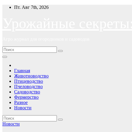
Перейти
Пт. Авг 7th, 2026
к
содержимому
Урожайные секреты
Агро журнал для огородников и садоводов
Главная
Животноводство
Птицеводство
Пчеловодство
Садоводство
Фермерство
Разное
Новости
Новости