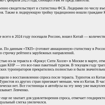
о с февраля 2023 года, сообщил РБК ее представитель.
енно свидетельствует и статистика ФСБ. Лидерами по числу въе
ня. Также в лидирующую тройку традиционно вошли граждане Ка
е всего в 2024 году посещали Россию, вошел Китай — количество 
. По данным «ТКП» (готовит авиационную статистику в России)
ятую строчку рейтинга зарубежных направлений.
стью из-за теракта в «Крокус Сити Холле» в Москве в марте, о
дан КНР — это все-таки пакетный туризм. В текущем году тра
ских туроператоров прекратились полностью и были значительны
ли о восстановлении спроса после теракта. Турпоток из Китая
уристов из других стран приезжает меньше, чем из Китая. В ча
ически нет. Все гостиницы и автобусы на эту зиму уже выкупле
азывает Левченко.
 еще не хватает для удовлетворения спроса, отмечает гендирект
дуальный слегка увеличился.