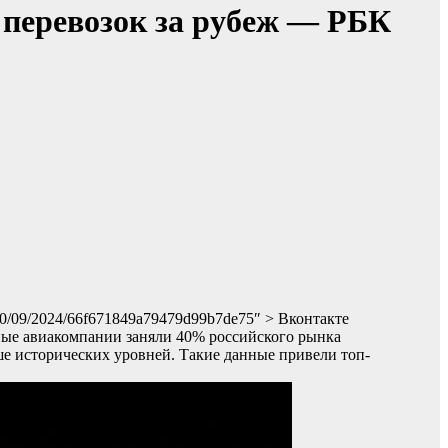
перевозок за рубеж — РБК
/30/09/2024/66f671849a79479d99b7de75″ > Вконтакте
ные авиакомпании заняли 40% российского рынка
е исторических уровней. Такие данные привели топ-