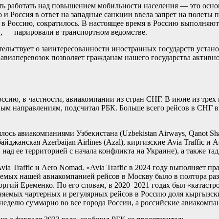
ь работать над повышением мобильности населения — это основ
 и Россия в ответ на западные санкции ввела запрет на полеты 
 Россию, сократилось. В настоящее время в Россию выполняют
», — парировали в транспортном ведомстве.
етельствует о заинтересованности иностранных государств устан
 авиаперевозок позволяет гражданам нашего государства активн
 Россию, в частности, авиакомпании из стран СНГ. В июне из тре
ым направлениям, подсчитал РБК. Больше всего рейсов в СНГ вы
сь авиакомпаниями Узбекистана (Uzbekistan Airways, Qanot Shar
ербайджанская Azerbaijan Airlines (Azal), киргизские Avia Traffi
 над ее территорией с начала конфликта на Украине), а также та
ia Traffic и Aero Nomad. «Avia Traffic в 2024 году выполняет п
няемых нашей авиакомпанией рейсов в Москву было в полтора р
ргий Еременко. По его словам, в 2020–2021 годах был «катастр
няемых чартерных и регулярных рейсов в Россию доля кыргызск
неделю суммарно во все города России, а российские авиакомпа