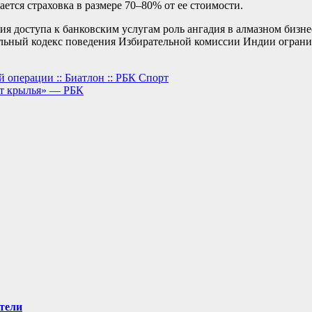
ется страховка в размере 70–80% от ее стоимости.
ия доступа к банковским услугам роль ангадия в алмазном бизнес
льный кодекс поведения Избирательной комиссии Индии огранич
 операции :: Биатлон :: РБК Спорт
ет крылья» — РБК
тели