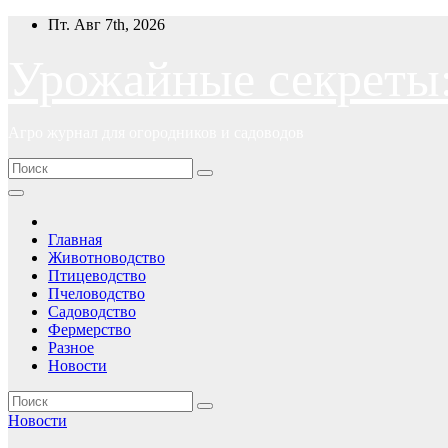
Перейти
Пт. Авг 7th, 2026
к
содержимому
Урожайные секреты
Агро журнал для огородников и садоводов
Главная
Животноводство
Птицеводство
Пчеловодство
Садоводство
Фермерство
Разное
Новости
Новости