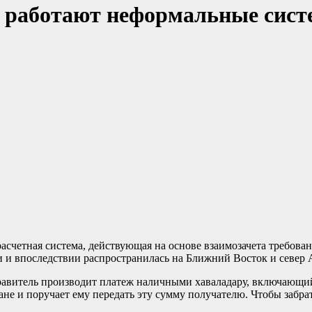
ии работают неформальные сис
асчетная система, действующая на основе взаимозачета требован
и и впоследствии распространилась на Ближний Восток и север
авитель производит платеж наличными хаваладару, включающий 
ане и поручает ему передать эту сумму получателю. Чтобы забра