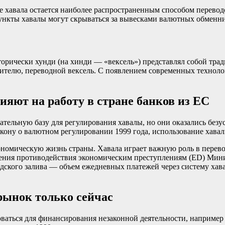
е хавала остается наиболее распространенным способом переводо
а пункты хавалы могут скрываться за вывесками валютных обменн
рически хунди (на хинди — «вексель») представлял собой трад
телю, переводной вексель. С появлением современных технолог
яют на работу в стране банков из ЕС
тельную базу для регулирования хавалы, но они оказались безу
кону о валютном регулировании 1999 года, использование хава
кономическую жизнь страны. Хавала играет важную роль в перев
ния противодействия экономическим преступлениям (ED) Мини
ского залива — объем ежедневных платежей через систему хавал
рынок только сейчас
оваться для финансирования незаконной деятельности, например