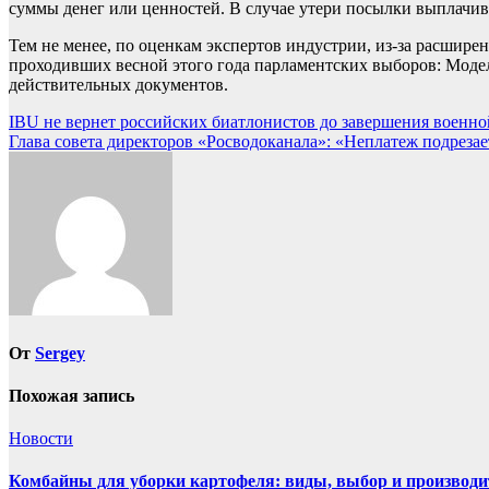
суммы денег или ценностей. В случае утери посылки выплачива
Тем не менее, по оценкам экспертов индустрии, из-за расширен
проходивших весной этого года парламентских выборов: Моде
действительных документов.
Навигация
IBU не вернет российских биатлонистов до завершения военной
Глава совета директоров «Росводоканала»: «Неплатеж подреза
по
записям
От
Sergey
Похожая запись
Новости
Комбайны для уборки картофеля: виды, выбор и производи