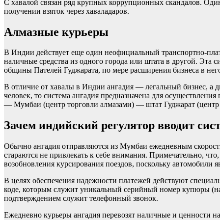
С хавалой связан ряд крупных коррупционных скандалов. Один
получении взяток через хаваладаров.
Алмазные курьеры
В Индии действует еще один неофициальный транспортно-плат
наличные средства из одного города или штата в другой. Эта 
общины Пателей Гуджарата, по мере расширения бизнеса в нег
В отличие от хавалы в Индии ангадия — легальный бизнес, а 
человек, то система ангадия предназначена для осуществлени
— Мумбаи (центр торговли алмазами) — штат Гуджарат (центр 
Зачем индийский регулятор вводит сис
Обычно ангадия отправляются из Мумбаи ежедневным скоростн
стараются не привлекать к себе внимания. Примечательно, что
возобновления курсирования поездов, поскольку автомобили 
В целях обеспечения надежности платежей действуют специал
коде, которым служит уникальный серийный номер купюры (на
подтверждением служит телефонный звонок.
Ежедневно курьеры ангадия перевозят наличные и ценности на 