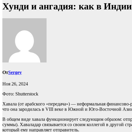
Хунди и ангадия: как в Инд
От
Sergey
Ноя 26, 2024
Фото: Shutterstock
Хавала (от арабского «передача») — неформальная финансово-р
что она зародилась в VIII веке в Южной и Юго-Восточной Ази
В общем виде хавала функционирует следующим образом: отпр
суммы). Хаваладар связывается со своим коллегой в другой стр
который ему направляет отправитель.