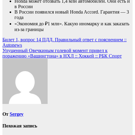
Honda может отозвать 1,4 млн автомобилей. Они есть и
в России
В России появился новый Honda Accord. Гарантия — 3
года
«Экономия до ₽1 млн». Какую иномарку и как заказать
из-за границы
Навигация
Билет 1, вопрос 14 ПДД. Правильный ответ с пояснением ::
Autonews
по
Упущенный Овечкиным голевой момент привел к
записям
поражению «Вашингтона» в НХЛ :: Хоккей :: РБК Спорт
От
Sergey
Похожая запись