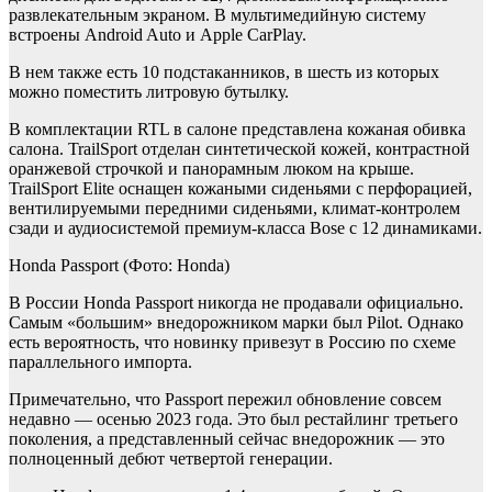
развлекательным экраном. В мультимедийную систему
встроены Android Auto и Apple CarPlay.
В нем также есть 10 подстаканников, в шесть из которых
можно поместить литровую бутылку.
В комплектации RTL в салоне представлена кожаная обивка
салона. TrailSport отделан синтетической кожей, контрастной
оранжевой строчкой и панорамным люком на крыше.
TrailSport Elite оснащен кожаными сиденьями с перфорацией,
вентилируемыми передними сиденьями, климат-контролем
сзади и аудиосистемой премиум-класса Bose с 12 динамиками.
Honda Passport
(Фото: Honda)
В России Honda Passport никогда не продавали официально.
Самым «большим» внедорожником марки был Pilot. Однако
есть вероятность, что новинку привезут в Россию по схеме
параллельного импорта.
Примечательно, что Passport пережил обновление совсем
недавно — осенью 2023 года. Это был рестайлинг третьего
поколения, а представленный сейчас внедорожник — это
полноценный дебют четвертой генерации.