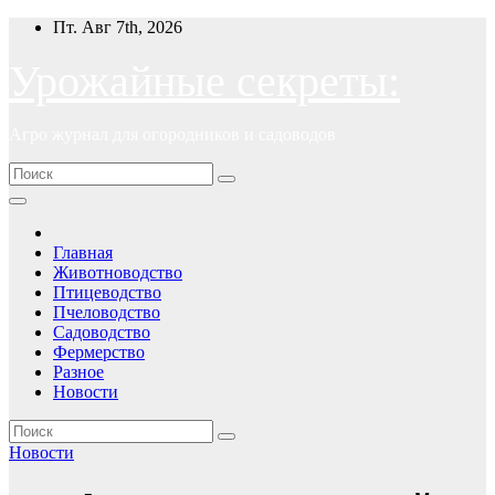
Перейти
Пт. Авг 7th, 2026
к
содержимому
Урожайные секреты:
Агро журнал для огородников и садоводов
Главная
Животноводство
Птицеводство
Пчеловодство
Садоводство
Фермерство
Разное
Новости
Новости