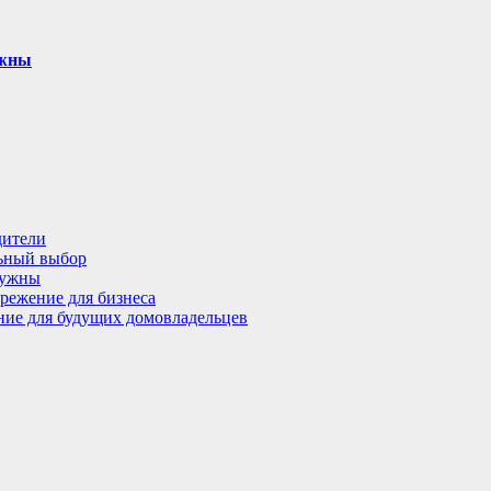
ужны
дители
льный выбор
нужны
режение для бизнеса
ение для будущих домовладельцев