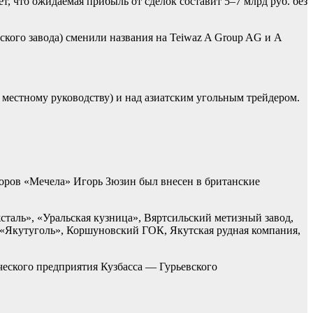
 что ожидаемая прибыль от сделок составит 5–7 млрд руб. без
ского завода) сменили названия на Teiwaz A Group AG и A
 местному руководству) и над азиатским угольным трейдером.
торов «Мечела» Игорь Зюзин был внесен в британские
таль», «Уральская кузница», Вяртсильский метизный завод,
 «Якутуголь», Коршуновский ГОК, Якутская рудная компания,
ческого предприятия Кузбасса — Гурьевского