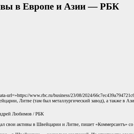
ивы в Европе и Азии — РБК
ata-url=»https://www.rbc.ru/business/23/08/2024/66c7ec439a7947
ейцарии, Литве (там был металлургический завод), а также в Аз
ндрей Любимов / РБК
л свои активы в Швейцарии и Литве, пишет «Коммерсантъ» со 