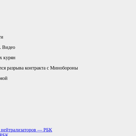
ти
. Видео
х курян
ся разрыва контракта с Минобороны
имой
о нейтрализаторов — РБК
 РБК