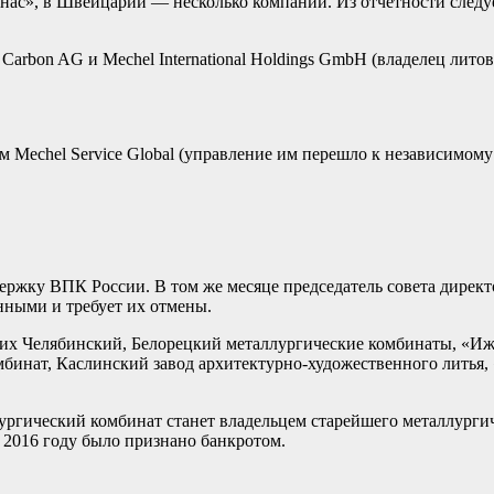
ас», в Швейцарии — несколько компаний. Из отчетности следует,
Carbon AG и Mechel International Holdings GmbH (владелец литов
 Mechel Service Global (управление им перешло к независимому
ержку ВПК России. В том же месяце председатель совета дирек
нными и требует их отмены.
них Челябинский, Белорецкий металлургические комбинаты, «Ижс
бинат, Каслинский завод архитектурно-художественного литья,
лургический комбинат станет владельцем старейшего металлурги
в 2016 году было признано банкротом.