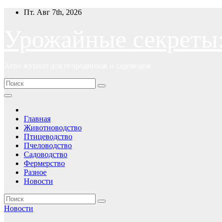
Перейти
Пт. Авг 7th, 2026
к
содержимому
Урожайные секреты
Агро журнал для огородников и садоводов
Главная
Животноводство
Птицеводство
Пчеловодство
Садоводство
Фермерство
Разное
Новости
Новости