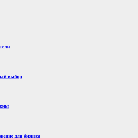
тели
ный выбор
ужны
жение для бизнеса