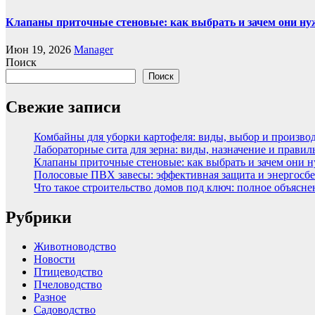
Клапаны приточные стеновые: как выбрать и зачем они н
Июн 19, 2026
Manager
Поиск
Поиск
Свежие записи
Комбайны для уборки картофеля: виды, выбор и произво
Лабораторные сита для зерна: виды, назначение и прави
Клапаны приточные стеновые: как выбрать и зачем они 
Полосовые ПВХ завесы: эффективная защита и энергосбе
Что такое строительство домов под ключ: полное объясн
Рубрики
Животноводство
Новости
Птицеводство
Пчеловодство
Разное
Садоводство