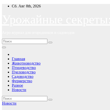
Перейти
Сб. Авг 8th, 2026
к
содержимому
Урожайные секреты
Агро журнал для огородников и садоводов
Главная
Животноводство
Птицеводство
Пчеловодство
Садоводство
Фермерство
Разное
Новости
Новости