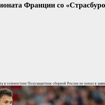
оната Франции со «Страсбуром
та в голеностопе
Полузащитник сборной России не попал в заявку