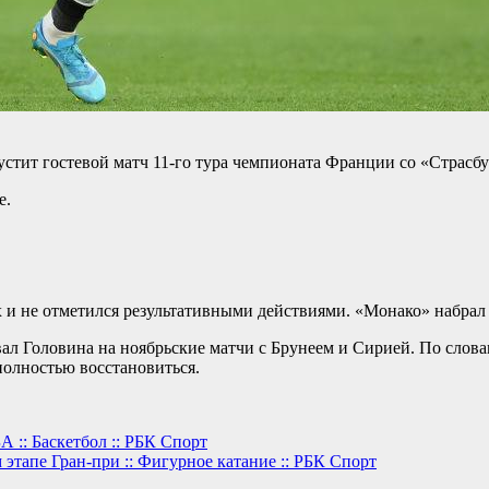
ит гостевой матч 11-го тура чемпионата Франции со «Страсбур
е.
 и не отметился результативными действиями. «Монако» набрал 2
ал Головина на ноябрьские матчи с Брунеем и Сирией. По слова
полностью восстановиться.
 :: Баскетбол :: РБК Спорт
этапе Гран-при :: Фигурное катание :: РБК Спорт