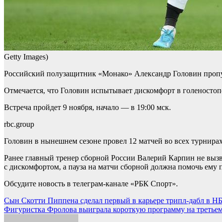
Getty Images)
Российский полузащитник «Монако» Александр Головин пропуст
Отмечается, что Головин испытывает дискомфорт в голеностоп
Встреча пройдет 9 ноября, начало — в 19:00 мск.
rbc.group
Головин в нынешнем сезоне провел 12 матчей во всех турнирах
Ранее главный тренер сборной России Валерий Карпин не вызв
с дискомфортом, а пауза на матчи сборной должна помочь ему 
Обсудите новость в телеграм-канале «РБК Спорт».
Навигация
Сын Скотти Пиппена сделал первый в карьере трипл-дабл в НБА
Фигуристка Фролова выиграла короткую программу на третьем 
по