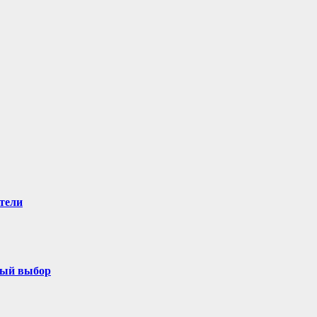
тели
ный выбор