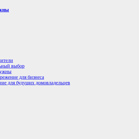
ужны
дители
льный выбор
нужны
режение для бизнеса
ение для будущих домовладельцев