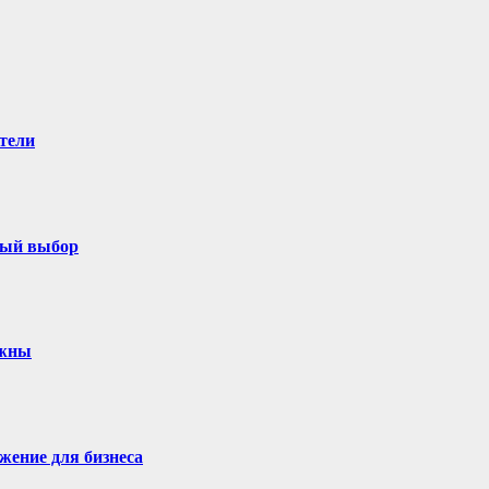
тели
ный выбор
ужны
жение для бизнеса