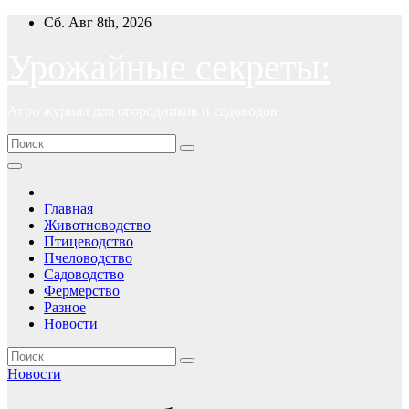
Перейти
Сб. Авг 8th, 2026
к
содержимому
Урожайные секреты:
Агро журнал для огородников и садоводов
Главная
Животноводство
Птицеводство
Пчеловодство
Садоводство
Фермерство
Разное
Новости
Новости