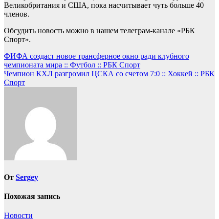
Великобритания и США, пока насчитывает чуть больше 40
членов.
Обсудить новость можно в нашем телеграм-канале «РБК
Спорт».
Навигация
ФИФА создаст новое трансферное окно ради клубного
чемпионата мира :: Футбол :: РБК Спорт
по
Чемпион КХЛ разгромил ЦСКА со счетом 7:0 :: Хоккей :: РБК
записям
Спорт
От
Sergey
Похожая запись
Новости