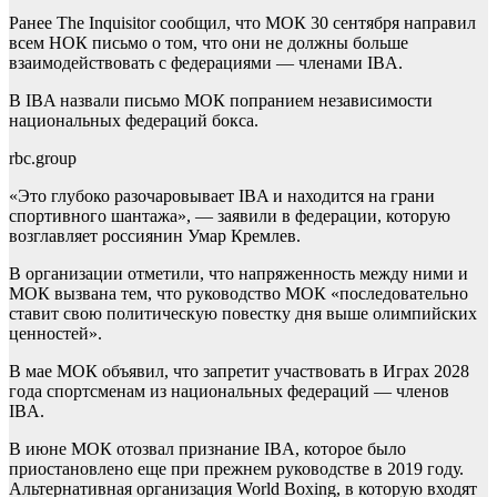
Ранее The Inquisitor сообщил, что МОК 30 сентября направил
всем НОК письмо о том, что они не должны больше
взаимодействовать с федерациями — членами IBA.
В IBA назвали письмо МОК попранием независимости
национальных федераций бокса.
rbc.group
«Это глубоко разочаровывает IBA и находится на грани
спортивного шантажа», — заявили в федерации, которую
возглавляет россиянин Умар Кремлев.
В организации отметили, что напряженность между ними и
МОК вызвана тем, что руководство МОК «последовательно
ставит свою политическую повестку дня выше олимпийских
ценностей».
В мае МОК объявил, что запретит участвовать в Играх 2028
года спортсменам из национальных федераций — членов
IBA.
В июне МОК отозвал признание IBA, которое было
приостановлено еще при прежнем руководстве в 2019 году.
Альтернативная организация World Boxing, в которую входят