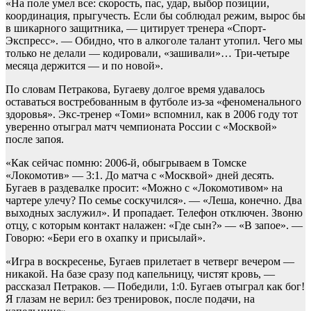
«На поле умел все: скорость, пас, удар, выбор позиции,
координация, прыгучесть. Если бы соблюдал режим, вырос бы
в шикарного защитника, — цитирует тренера «Спорт-
Экспресс». — Обидно, что в алкоголе талант утопил. Чего мы
только не делали — кодировали, «зашивали»… Три-четыре
месяца держится — и по новой».
По словам Петракова, Бугаеву долгое время удавалось
оставаться востребованным в футболе из-за «феноменального
здоровья». Экс-тренер «Томи» вспомнил, как в 2006 году тот
уверенно отыграл матч чемпионата России с «Москвой»
после запоя.
«Как сейчас помню: 2006-й, обыгрываем в Томске
«Локомотив» — 3:1. До матча с «Москвой» дней десять.
Бугаев в раздевалке просит: «Можно с «Локомотивом» на
чартере улечу? По семье соскучился». — «Леша, конечно. Два
выходных заслужил». И пропадает. Телефон отключен. Звоню
отцу, с которым контакт налажен: «Где сын?» — «В запое». —
Говорю: «Бери его в охапку и присылай».
«Игра в воскресенье, Бугаев прилетает в четверг вечером —
никакой. На базе сразу под капельницу, чистят кровь, —
рассказал Петраков. — Победили, 1:0. Бугаев отыграл как бог!
Я глазам не верил: без тренировок, после подачи, на