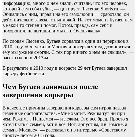
информацию, много о нем знали, считали, что это человек,
который сам себя губит, — цитирует Лысенко Sports.ru. —
Общались с ним, играли на его самолюбии — сработало, он
действительно завязал с выпивкой. На тот момент Бугаев нам
в какой-то степени помог. Потом, правда, сам себя и
похоронил, не вытащили мы его. Очень жаль».
По словам Лысенко, Бугаев сорвался в один из перерывов в
2010 году. «Он уехал в Москву и потерялся там, дозвониться
ему мы уже не смогли. С тех пор ничего о нем не слышал», —
рассказал он в 2013-м.
В результате в 2010 году в возрасте 29 лет Бугаев завершил
карьеру футболиста.
Чем Бугаев занимался после
завершения карьеры
В качестве причины завершения карьеры сам игрок назвал
семейные обстоятельства. «Мне хватит. Режим тут ни при
чем. Режим… Напьемся — и лежим. Это все бред. Просто я
хотел быть с семьей, вот и все. Вот, допустим, я в Томске, а
семья в Москве», — рассказал он в интервью «Советскому
спорту» летом 2015 года.