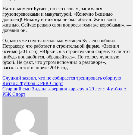
На тот момент Бугаев, по его словам, занимался
грузоперевозками и макулатурой. «Конечно [жизнью
доволен]! Никому и никогда не был обязан. Жил своей
жизнью. Сейчас решаю свои вопросы теми же коробками», —
добавил он.
Однако уже спустя несколько месяцев Бугаев сообщил
Петракову, что работает в строительной фирме. «Звонил
осенью [2015-го]. «Юрьич, я в строительной фирме. Если что-
нибудь понадобится, обращайтесь». По голосу чувствую,
бухой. Не факт, что утром вспомнил о разговоре», —
рассказал тот в апреле 2016 года.
Навигация
Слуцкий заявил, что не собирается тренировать сборную
Китая :: Футбол :: РБК Спорт
по
Старший сын Зидана завершил карьеру в 29 лет :: Футбол ::
записям
РБК Спорт