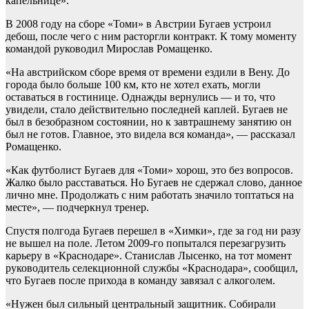
капельнице».
В 2008 году на сборе «Томи» в Австрии Бугаев устроил
дебош, после чего с ним расторгли контракт. К тому моменту
командой руководил Мирослав Ромащенко.
«На австрийском сборе время от времени ездили в Вену. До
города было больше 100 км, кто не хотел ехать, могли
оставаться в гостинице. Однажды вернулись — и то, что
увидели, стало действительно последней каплей. Бугаев не
был в безобразном состоянии, но к завтрашнему занятию он
был не готов. Главное, это видела вся команда», — рассказал
Ромащенко.
«Как футболист Бугаев для «Томи» хорош, это без вопросов.
Жалко было расставаться. Но Бугаев не сдержал слово, данное
лично мне. Продолжать с ним работать значило топтаться на
месте», — подчеркнул тренер.
Спустя полгода Бугаев перешел в «Химки», где за год ни разу
не вышел на поле. Летом 2009-го попытался перезагрузить
карьеру в «Краснодаре». Станислав Лысенко, на тот момент
руководитель селекционной службы «Краснодара», сообщил,
что Бугаев после прихода в команду завязал с алкоголем.
«Нужен был сильный центральный защитник. Собирали