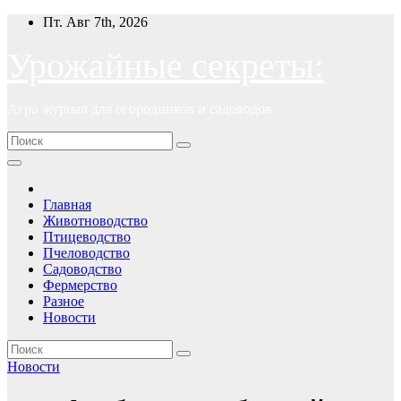
Перейти
Пт. Авг 7th, 2026
к
содержимому
Урожайные секреты:
Агро журнал для огородников и садоводов
Главная
Животноводство
Птицеводство
Пчеловодство
Садоводство
Фермерство
Разное
Новости
Новости