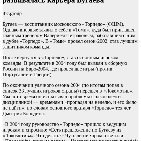
развивалась карьера Бугаева
rbc.group
Бугаев — воспитанник московского «Торпедо» (ФШМ).
Однако впервые заявил о себе в «Томи», куда был приглашен
главным тренером Валерием Петраковым, работавшим с ним
в дубле «Торпедо». В «Томи» провел сезон-2002, став лучшим
защитником команды.
После вернулся в «Торпедо», став основным игроком
команды. В результате в 2004 году был вызван в сборную
России на Евро-2004, где провел две игры (против
Португалии и Греции).
По окончании удачного сезона-2004 (по итогам попал в
список 33 лучших игроков страны) перешел в «Локомотив».
Уже в то время он испытывал проблемы с алкоголем и
дисциплиной — временами «пропадал на неделю, и его было
не найти», по словам основного вратаря «Торпедо» тех лет
Дмитрия Бородина.
«В 2004 году руководство «Торпедо» пришло к ведущим
игрокам и спросило: «Есть предложение по Бугаеву из
«Локомотива». Что делать?» Чуть ли не хором ответили: