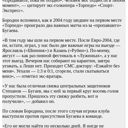
«Продавайте, пока не поздно». Человек мог подвести в любой
момент», — цитирует экс-голкипера «Торпедо» «Спорт-
Экспресс».
Бородин вспомнил, как в 2004 году шедшее на первом месте
«Торпедо» проиграло два важных матча из-за «пропавшего»
Бугаева.
«В том году мы шли на первом месте. После Евро-2004, где
он, кстати, играл, у нас было две важные игры на выезде —
Ярославль («Шинник») и Казань («Рубин»). По-моему,
август — как раз пивной фестиваль в «Лужниках», а у нас
этот выезд. Вечером нас собирают на карантин, завтра
уезжать, а Леши нет. Приходит СМС доктору: «Езжайте без
меня». Уехали — 1:3 и 0:1, сгорели, стали скатываться
вниз», — отметил экс-вратарь.
«У нас была отличная связка центральных защитников
Степанов — Бугаев, мы с ней за первый круг восемь голов
пропустили. Пришлось эту связку разбить, вот и
получили», — добавил он.
По словам Бородина, после этого случая игроки клуба
выступили против присутствия Бугаева в команде.
«Его не могли найти по несколько дней. Я нигде не