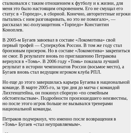
сталкивался с таким отношением к футболу и к жизни, для
меня это было настоящим откровением. Его не смущал его
статус в «Торпедо», в сборной. Конечно, авторитетные игроки
пытались с ним разговаривать, но это не помогало», —
рассказал экс-полузащитник «Торпедо» Константин
Коноплев.
В 2005-м Бугаев завоевал в составе «Локомотива» свой
первый трофей — Суперкубок России. В том же году стал
бронзовым призером. Но в составе «Локомотива» закрепиться
не смог. В результате вновь по приглашению Петракова
вернулся в «Томь». В 2006 году «Томь» показала лучший
результат в истории чемпионатов России (восьмое место), а
Бугаев вновь стал ведущим игроком клуба РПЛ.
Но еще до этого завершилась карьера Бугаева в национальной
команде. В марте 2005-го, за три дня до матча с командой
Лихтенштейна, он покинул сборную «по семейным
обстоятельствам». Подробности произошедшего неизвестны,
но после этого игрок больше не вызывался тренерами
национальной команды.
Петраков подчеркнул, что именно после возвращения в
«Томь» Бугаев «стал неуправляемым».