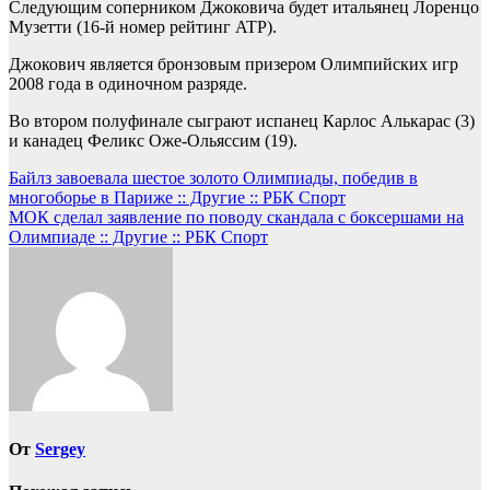
Следующим соперником Джоковича будет итальянец Лоренцо
Музетти (16-й номер рейтинг ATP).
Джокович является бронзовым призером Олимпийских игр
2008 года в одиночном разряде.
Во втором полуфинале сыграют испанец Карлос Алькарас (3)
и канадец Феликс Оже-Ольяссим (19).
Навигация
Байлз завоевала шестое золото Олимпиады, победив в
многоборье в Париже :: Другие :: РБК Спорт
по
МОК сделал заявление по поводу скандала с боксершами на
записям
Олимпиаде :: Другие :: РБК Спорт
От
Sergey