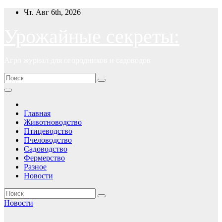
Перейти
Чт. Авг 6th, 2026
к
содержимому
Урожайные секреты:
Агро журнал для огородников и садоводов
Главная
Животноводство
Птицеводство
Пчеловодство
Садоводство
Фермерство
Разное
Новости
Новости