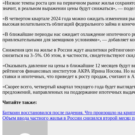
«Низкие темпы роста цен на первичном рынке жилья сохранятся
значит, в реальном выражении цены будут снижаться», — поде
«В четвертом квартале 2024 года можно ожидать изменения р
высокая волатильность облигаций федерального займа и коне
«В ближайшие периоды нас ожидает охлаждение ипотечного ры
привлекательными для заемщиков условиями», — добавляет ком
Снижения цен на жилье в России ждут аналитики рейтинговог
снизиться на 3–5%. Об этом, в частности, свидетельствуют ск
«Оказывать давление на цены в ближайшие 12 месяцев будут в
рейтингов финансовых институтов АКРА Ирина Носова. Но на 
ставки и ипотечных, что приведет к росту продаж, считают в 
«Скорее всего, четвертый квартал текущего года будет выгляде
предложений, направленных на поддержание ипотечных выдач
Читайте также:
Навигация
Биткоин восстановился после падения. Что произошло на крип
Объем ввода частного жилья в России снизился второй месяц п
по
записям