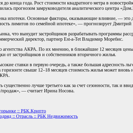
 до конца года. Рост стоимости квадратного метра в новостройк
лилась прогнозом замруководителя аналитического центра «Дом
ынка ипотеки. Основные факторы, оказывающие влияние, — это 
чность лимитов по семейной ипотеке», — прогнозирует Дмитрий
нка, что вынудит застройщиков разрабатывать программы расср
мерческий директор, партнер Est-a-Tet Владимир Моребис.
о агентства АКРА. По их мнению, в ближайшие 12 месяцев цен
идки от застройщиков и собственников вторичного жилья.
ысокие ставки в первую очередь, а также большая адресность л
горизонте свыше 12–18 месяцев стоимость жилья может вновь н
АКРА.
ть существенно лучше третьего как за счет сезонности, так и вв
/продаж», — считает Ирина Носова.
торынке :: РБК.Крипто
одряд :: Отрасль :: РБК Недвижимость