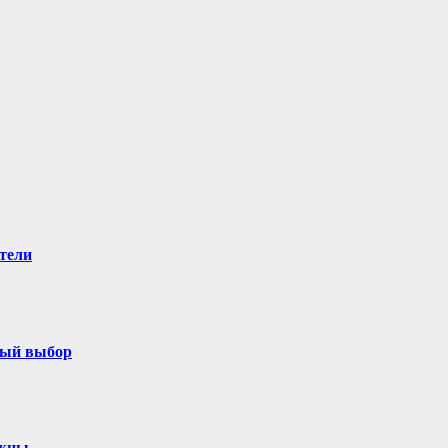
тели
ный выбор
ужны