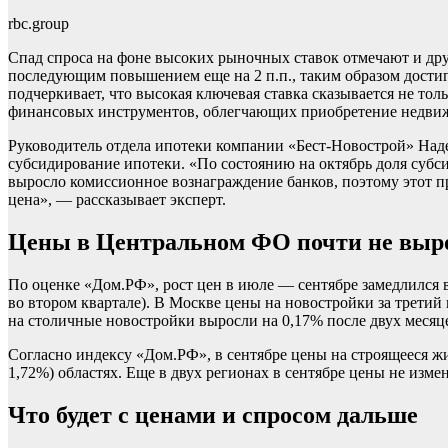
rbc.group
Спад спроса на фоне высоких рыночных ставок отмечают и дру
последующим повышением еще на 2 п.п., таким образом дост
подчеркивает, что высокая ключевая ставка сказывается не то
финансовых инструментов, облегчающих приобретение недвиж
Руководитель отдела ипотеки компании «Бест-Новострой» Над
субсидирование ипотеки. «По состоянию на октябрь доля субси
выросло комиссионное вознаграждение банков, поэтому этот п
цена», — рассказывает эксперт.
Цены в Центральном ФО почти не выро
По оценке «Дом.РФ», рост цен в июле — сентябре замедлился 
во втором квартале). В Москве цены на новостройки за третий 
на столичные новостройки выросли на 0,17% после двух месяц
Согласно индексу «Дом.РФ», в сентябре цены на строящееся жи
1,72%) областях. Еще в двух регионах в сентябре цены не изм
Что будет с ценами и спросом дальше