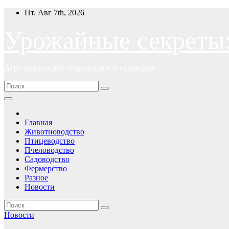
Перейти
Пт. Авг 7th, 2026
к
содержимому
Урожайные секреты
Агро журнал для огородников и садоводов
Главная
Животноводство
Птицеводство
Пчеловодство
Садоводство
Фермерство
Разное
Новости
Новости