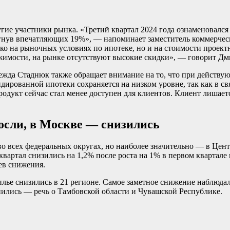
гие участники рынка. «Третий квартал 2024 года ознаменовался
игнув впечатляющих 19%», — напоминает заместитель коммерче
лько на рыночных условиях по ипотеке, но и на стоимости проек
имости, на рынке отсутствуют высокие скидки», — говорит Д
ежда Стаднюк также обращает внимание на то, что при действую
дированной ипотеки сохраняется на низком уровне, так как в св
родукт сейчас стал менее доступен для клиентов. Клиент лишае
сли, в Москве — снизились
во всех федеральных округах, но наиболее значительно — в Цен
квартал снизились на 1,2% после роста на 1% в первом квартале
ев снижения.
лье снизились в 21 регионе. Самое заметное снижение наблюдал
енились — речь о Тамбовской области и Чувашской Республике.