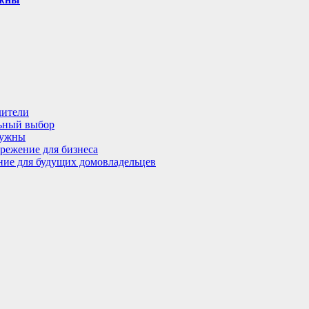
дители
льный выбор
нужны
режение для бизнеса
ение для будущих домовладельцев