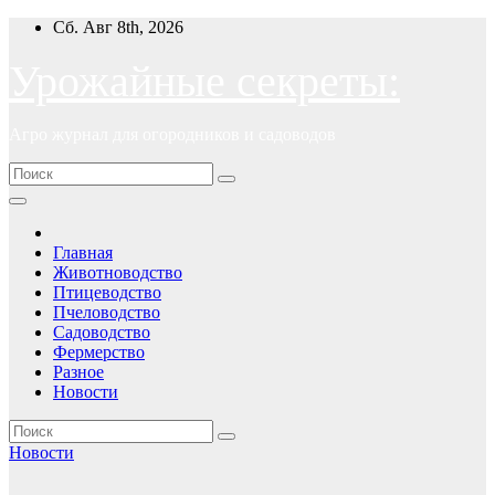
Перейти
Сб. Авг 8th, 2026
к
содержимому
Урожайные секреты:
Агро журнал для огородников и садоводов
Главная
Животноводство
Птицеводство
Пчеловодство
Садоводство
Фермерство
Разное
Новости
Новости