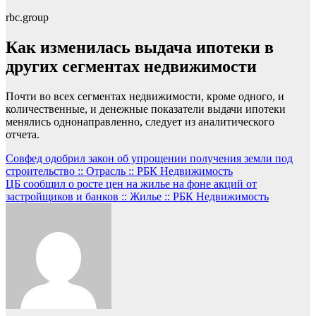
rbc.group
Как изменилась выдача ипотеки в
других сегментах недвижимости
Почти во всех сегментах недвижимости, кроме одного, и
количественные, и денежные показатели выдачи ипотеки
менялись однонаправленно, следует из аналитического
отчета.
Навигация
Совфед одобрил закон об упрощении получения земли под
строительство :: Отрасль :: РБК Недвижимость
по
ЦБ сообщил о росте цен на жилье на фоне акций от
записям
застройщиков и банков :: Жилье :: РБК Недвижимость