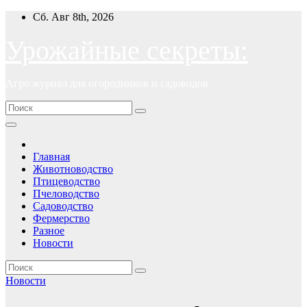
Перейти
Сб. Авг 8th, 2026
к
содержимому
Урожайные секреты:
Агро журнал для огородников и садоводов
Главная
Животноводство
Птицеводство
Пчеловодство
Садоводство
Фермерство
Разное
Новости
Новости