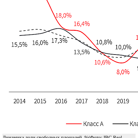
Динамика доли свободных площадей, %(Фото: IBC Real