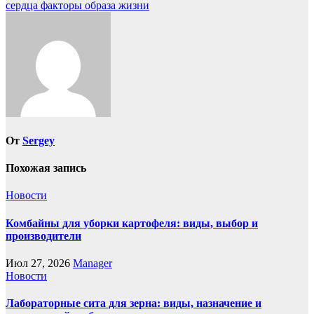
записям
сердца факторы образа жизни
От
Sergey
Похожая запись
Новости
Комбайны для уборки картофеля: виды, выбор и
производители
Июл 27, 2026
Manager
Новости
Лабораторные сита для зерна: виды, назначение и