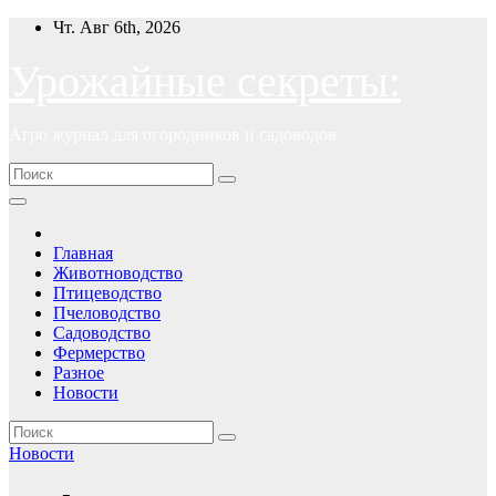
Перейти
Чт. Авг 6th, 2026
к
содержимому
Урожайные секреты:
Агро журнал для огородников и садоводов
Главная
Животноводство
Птицеводство
Пчеловодство
Садоводство
Фермерство
Разное
Новости
Новости