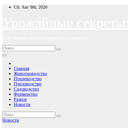
Перейти
Сб. Авг 8th, 2026
к
содержимому
Урожайные секреты
Агро журнал для огородников и садоводов
Главная
Животноводство
Птицеводство
Пчеловодство
Садоводство
Фермерство
Разное
Новости
Новости