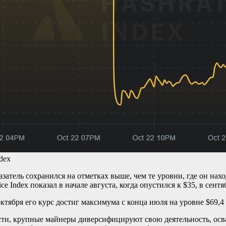
dex
атель сохранился на отметках выше, чем те уровни, где он нах
ce Index показал в начале августа, когда опустился к $35, в сентя
 октября его курс достиг максимума с конца июля на уровне $69,4 
ости, крупные майнеры диверсифицируют свою деятельность, ос