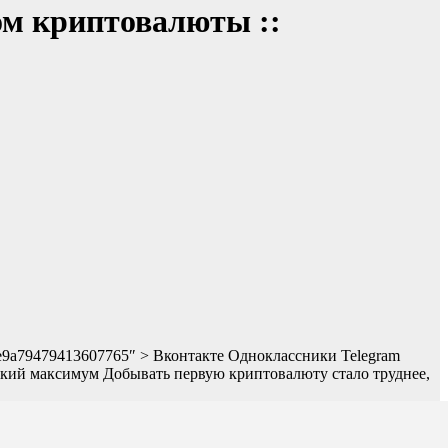
ом криптовалюты ::
a0fe9a79479413607765″ > Вконтакте Одноклассники Telegram
еский максимум
Добывать первую криптовалюту стало труднее,