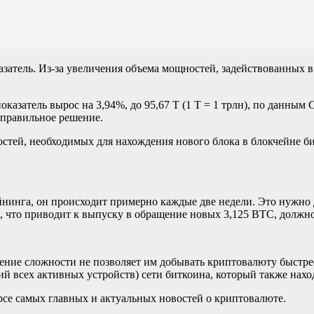
затель. Из-за увеличения объема мощностей, задействованных 
показатель вырос на 3,94%, до 95,67 Т (1 Т = 1 трлн), по данным 
 правильное решение.
тей, необходимых для нахождения нового блока в блокчейне б
нинга, он происходит примерно каждые две недели. Это нужно д
, что приводит к выпуску в обращение новых 3,125 BTC, должно
ние сложности не позволяет им добывать криптовалюту быстрее
ий всех активных устройств) сети биткоина, который также нах
рсе самых главных и актуальных новостей о криптовалюте.