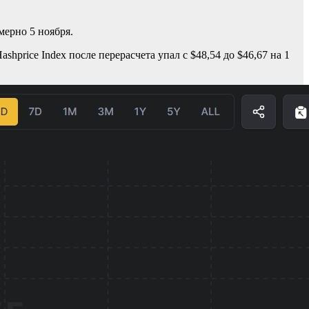
мерно 5 ноября.
price Index после перерасчета упал с $48,54 до $46,67 на 1