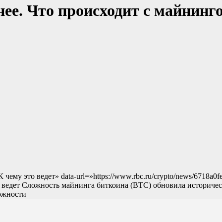
нее. Что происходит с майнинг
 чему это ведет» data-url=»https://www.rbc.ru/crypto/news/6718
о ведет Сложность майнинга биткоина (BTC) обновила историч
ложности