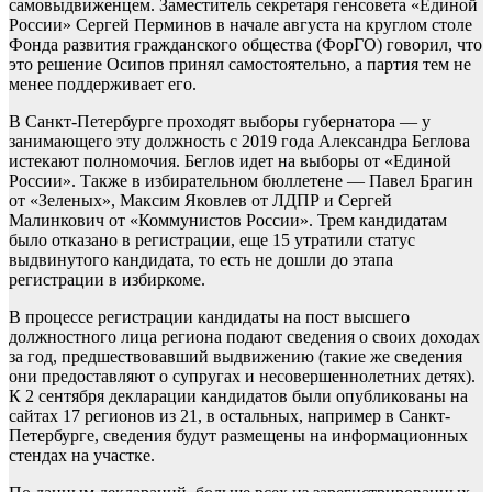
самовыдвиженцем. Заместитель секретаря генсовета «Единой
России» Сергей Перминов в начале августа на круглом столе
Фонда развития гражданского общества (ФорГО) говорил, что
это решение Осипов принял самостоятельно, а партия тем не
менее поддерживает его.
В Санкт-Петербурге проходят выборы губернатора — у
занимающего эту должность с 2019 года Александра Беглова
истекают полномочия. Беглов идет на выборы от «Единой
России». Также в избирательном бюллетене — Павел Брагин
от «Зеленых», Максим Яковлев от ЛДПР и Сергей
Малинкович от «Коммунистов России». Трем кандидатам
было отказано в регистрации, еще 15 утратили статус
выдвинутого кандидата, то есть не дошли до этапа
регистрации в избиркоме.
В процессе регистрации кандидаты на пост высшего
должностного лица региона подают сведения о своих доходах
за год, предшествовавший выдвижению (такие же сведения
они предоставляют о супругах и несовершеннолетних детях).
К 2 сентября декларации кандидатов были опубликованы на
сайтах 17 регионов из 21, в остальных, например в Санкт-
Петербурге, сведения будут размещены на информационных
стендах на участке.