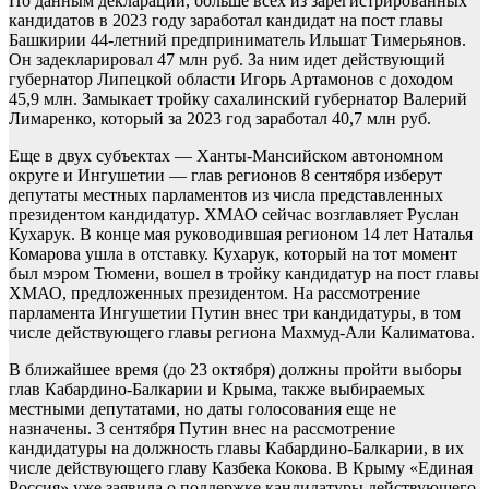
По данным деклараций, больше всех из зарегистрированных
кандидатов в 2023 году заработал кандидат на пост главы
Башкирии 44-летний предприниматель Ильшат Тимерьянов.
Он задекларировал 47 млн руб. За ним идет действующий
губернатор Липецкой области Игорь Артамонов с доходом
45,9 млн. Замыкает тройку сахалинский губернатор Валерий
Лимаренко, который за 2023 год заработал 40,7 млн руб.
Еще в двух субъектах — Ханты-Мансийском автономном
округе и Ингушетии — глав регионов 8 сентября изберут
депутаты местных парламентов из числа представленных
президентом кандидатур. ХМАО сейчас возглавляет Руслан
Кухарук. В конце мая руководившая регионом 14 лет Наталья
Комарова ушла в отставку. Кухарук, который на тот момент
был мэром Тюмени, вошел в тройку кандидатур на пост главы
ХМАО, предложенных президентом. На рассмотрение
парламента Ингушетии Путин внес три кандидатуры, в том
числе действующего главы региона Махмуд-Али Калиматова.
В ближайшее время (до 23 октября) должны пройти выборы
глав Кабардино-Балкарии и Крыма, также выбираемых
местными депутатами, но даты голосования еще не
назначены. 3 сентября Путин внес на рассмотрение
кандидатуры на должность главы Кабардино-Балкарии, в их
числе действующего главу Казбека Кокова. В Крыму «Единая
Россия» уже заявила о поддержке кандидатуры действующего