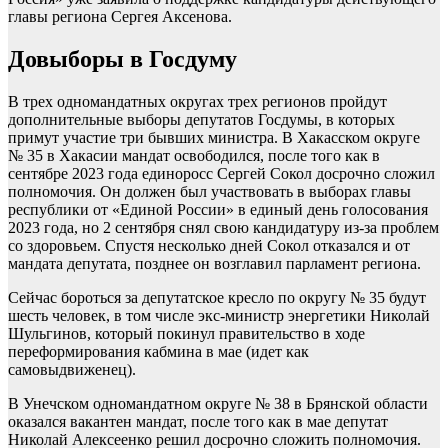
главы региона Сергея Аксенова.
Довыборы в Госдуму
В трех одномандатных округах трех регионов пройдут
дополнительные выборы депутатов Госдумы, в которых
примут участие три бывших министра. В Хакасском округе
№ 35 в Хакасии мандат освободился, после того как в
сентябре 2023 года единоросс Сергей Сокол досрочно сложил
полномочия. Он должен был участвовать в выборах главы
республики от «Единой России» в единый день голосования
2023 года, но 2 сентября снял свою кандидатуру из-за проблем
со здоровьем. Спустя несколько дней Сокол отказался и от
мандата депутата, позднее он возглавил парламент региона.
Сейчас бороться за депутатское кресло по округу № 35 будут
шесть человек, в том числе экс-министр энергетики Николай
Шульгинов, который покинул правительство в ходе
переформирования кабмина в мае (идет как
самовыдвиженец).
В Унечском одномандатном округе № 38 в Брянской области
оказался вакантен мандат, после того как в мае депутат
Николай Алексеенко решил досрочно сложить полномочия.