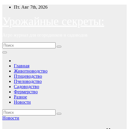
Перейти
Пт. Авг 7th, 2026
к
содержимому
Урожайные секреты:
Агро журнал для огородников и садоводов
Главная
Животноводство
Птицеводство
Пчеловодство
Садоводство
Фермерство
Разное
Новости
Новости