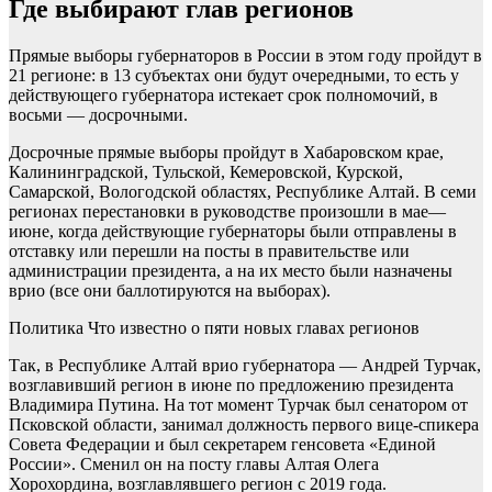
Где выбирают глав регионов
Прямые выборы губернаторов в России в этом году пройдут в
21 регионе: в 13 субъектах они будут очередными, то есть у
действующего губернатора истекает срок полномочий, в
восьми — досрочными.
Досрочные прямые выборы пройдут в Хабаровском крае,
Калининградской, Тульской, Кемеровской, Курской,
Самарской, Вологодской областях, Республике Алтай. В семи
регионах перестановки в руководстве произошли в мае—
июне, когда действующие губернаторы были отправлены в
отставку или перешли на посты в правительстве или
администрации президента, а на их место были назначены
врио (все они баллотируются на выборах).
Политика
Что известно о пяти новых главах регионов
Так, в Республике Алтай врио губернатора — Андрей Турчак,
возглавивший регион в июне по предложению президента
Владимира Путина. На тот момент Турчак был сенатором от
Псковской области, занимал должность первого вице-спикера
Совета Федерации и был секретарем генсовета «Единой
России». Сменил он на посту главы Алтая Олега
Хорохордина, возглавлявшего регион с 2019 года.