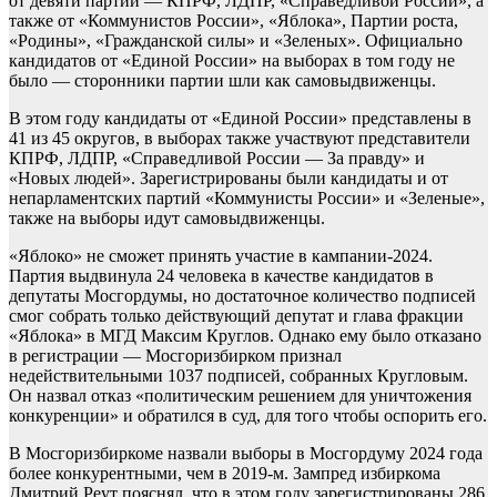
от девяти партий — КПРФ, ЛДПР, «Справедливой России», а
также от «Коммунистов России», «Яблока», Партии роста,
«Родины», «Гражданской силы» и «Зеленых». Официально
кандидатов от «Единой России» на выборах в том году не
было — сторонники партии шли как самовыдвиженцы.
В этом году кандидаты от «Единой России» представлены в
41 из 45 округов, в выборах также участвуют представители
КПРФ, ЛДПР, «Справедливой России — За правду» и
«Новых людей». Зарегистрированы были кандидаты и от
непарламентских партий «Коммунисты России» и «Зеленые»,
также на выборы идут самовыдвиженцы.
«Яблоко» не сможет принять участие в кампании-2024.
Партия выдвинула 24 человека в качестве кандидатов в
депутаты Мосгордумы, но достаточное количество подписей
смог собрать только действующий депутат и глава фракции
«Яблока» в МГД Максим Круглов. Однако ему было отказано
в регистрации — Мосгоризбирком признал
недействительными 1037 подписей, собранных Кругловым.
Он назвал отказ «политическим решением для уничтожения
конкуренции» и обратился в суд, для того чтобы оспорить его.
В Мосгоризбиркоме назвали выборы в Мосгордуму 2024 года
более конкурентными, чем в 2019-м. Зампред избиркома
Дмитрий Реут пояснял, что в этом году зарегистрированы 286