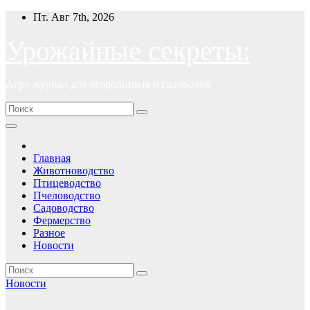
Перейти
Пт. Авг 7th, 2026
к
содержимому
Урожайные секреты:
Агро журнал для огородников и садоводов
Главная
Животноводство
Птицеводство
Пчеловодство
Садоводство
Фермерство
Разное
Новости
Новости