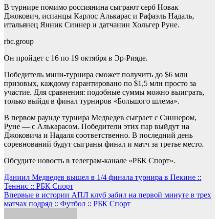
В турнире помимо россиянина сыграют серб Новак
Джокович, испанцы Карлос Алькарас и Рафаэль Надаль,
итальянец Янник Синнер и датчанин Хольгер Руне.
rbc.group
Он пройдет с 16 по 19 октября в Эр-Рияде.
Победитель мини-турнира сможет получить до $6 млн
призовых, каждому гарантировано по $1,5 млн просто за
участие. Для сравнения: подобные суммы можно выиграть,
только выйдя в финал турниров «Большого шлема».
В первом раунде турнира Медведев сыграет с Синнером,
Руне — с Алькарасом. Победители этих пар выйдут на
Джоковича и Надаля соответственно. В последний день
соревнований будут сыграны финал и матч за третье место.
Обсудите новость в телеграм-канале «РБК Спорт».
Навигация
Даниил Медведев вышел в 1/4 финала турнира в Пекине ::
Теннис :: РБК Спорт
по
Впервые в истории АПЛ клуб забил на первой минуте в трех
записям
матчах подряд :: Футбол :: РБК Спорт