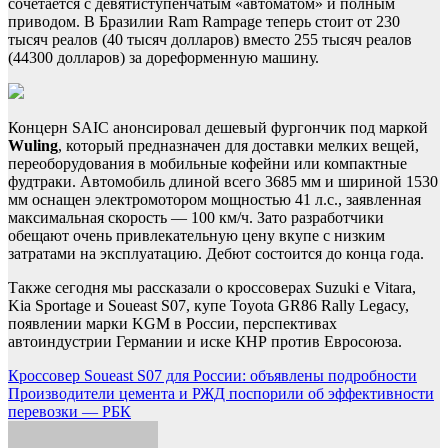
сочетается с девятиступенчатым «автоматом» и полным
приводом. В Бразилии Ram Rampage теперь стоит от 230
тысяч реалов (40 тысяч долларов) вместо 255 тысяч реалов
(44300 долларов) за дореформенную машину.
Концерн SAIC анонсировал дешевый фургончик под маркой
Wuling
, который предназначен для доставки мелких вещей,
переоборудования в мобильные кофейни или компактные
фудтраки. Автомобиль длиной всего 3685 мм и шириной 1530
мм оснащен электромотором мощностью 41 л.с., заявленная
максимальная скорость — 100 км/ч. Зато разработчики
обещают очень привлекательную цену вкупе с низким
затратами на эксплуатацию. Дебют состоится до конца года.
Также сегодня мы рассказали о кроссоверах Suzuki e Vitara,
Kia Sportage и Soueast S07, купе Toyota GR86 Rally Legacy,
появлении марки KGM в России, перспективах
автоиндустрии Германии и иске КНР против Евросоюза.
Навигация
Кроссовер Soueast S07 для России: объявлены подробности
Производители цемента и РЖД поспорили об эффективности
по
перевозки — РБК
записям