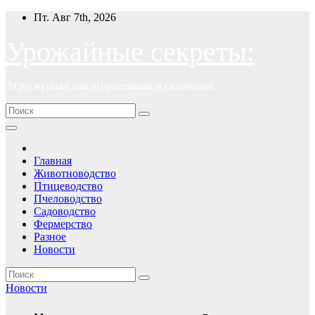
Перейти
Пт. Авг 7th, 2026
к
содержимому
Урожайные секреты:
Агро журнал для огородников и садоводов
Главная
Животноводство
Птицеводство
Пчеловодство
Садоводство
Фермерство
Разное
Новости
Новости